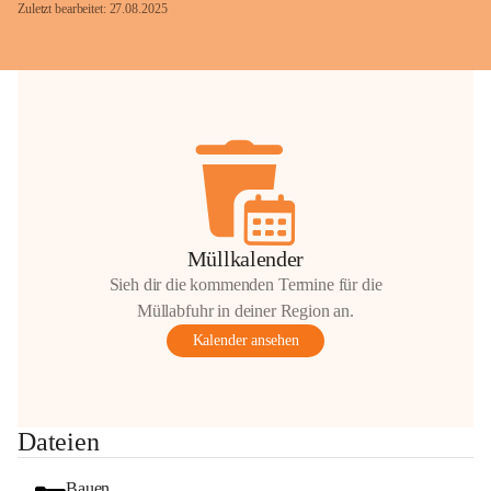
Zuletzt bearbeitet: 27.08.2025
Glück Auf!
OMV Austria Exploration & Production 
GmbH
Anrainerservice
0800 240140
E-Mail: 
anrainer-service@omv.com
Müllkalender
Bei Fragen, Anliegen oder Beschwerden.
Sieh dir die kommenden Termine für die
Müllabfuhr in deiner Region an.
Kalender ansehen
Sehr geehrte Damen und Herren!
Dateien
Die OMV wird im Zuge von 
Wartungsarbeiten
Bauen