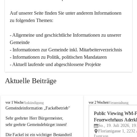
Auf unserer Seite finden Sie un­ter an­de­rem Informationen 
zu folgenden Themen:
- Allgemeine und geschichtliche Informationen zu unserer 
Gemeinde
- Informationen zur Gemeinde inkl. Mitarbeiterverzeichnis
- Informationen zu Politik, politischen Mandataren
- Aktuell laufende und abgeschlossene Projekte
Aktuelle Beiträge
A
A
vor 1 Woche
vor 2 Wochen
Ankündigung
Veranstaltung
d
d
Gemeindeinformation „Fackelbetrieb“
e
e
Public Viewing WM-Fi
Sehr geehrter Herr Bürgermeister,
r
r
Feuerwehrhaus Aderk
k
k
sehr geehrte Gemeindebürger:innen!
So., 19. Juli 2026, 19
l
l
Die Fackel ist ein wichtiger Bestandteil 
a
a
Event von