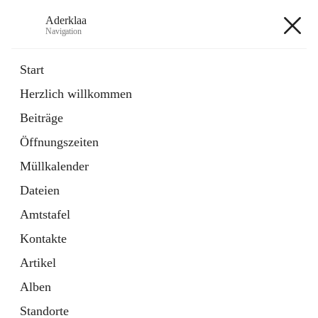
Aderklaa
Navigation
Aderklaa
Start
Herzlich willkommen
Bürgerservice
Beiträge
6 Schnellzugriffe
Öffnungszeiten
Gemeinde
3 Schnellzugriffe
Müllkalender
Dateien
+4
Amtstafel
Kontakte
Artikel
Alben
Hauptadresse
Standorte