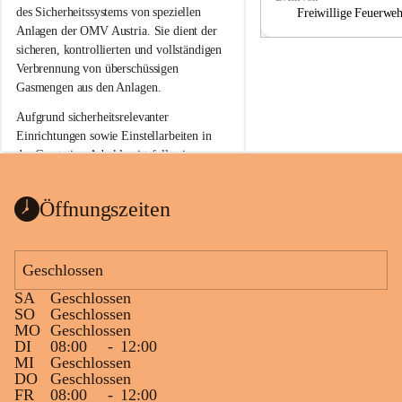
a
a
des Sicherheitssystems von speziellen 
Freiwillige Feuerwe
Anlagen der OMV Austria. Sie dient der 
sicheren, kontrollierten und vollständigen 
Verbrennung von überschüssigen 
Gasmengen aus den Anlagen.
Aufgrund sicherheitsrelevanter 
Einrichtungen sowie Einstellarbeiten in 
der Gasstation Aderklaa ist fallweise 
sichtbarerer Flammenschein an der 
Fackelanlage zu beobachten. In den 
Öffnungszeiten
kommenden Tagen und Wochen wird 
diese gut kontrollierte Flamme sichtbar 
sein.
Geschlossen
Die OMV Austria ist bemüht, für die 
SA
Geschlossen
Bevölkerung ungewohnte, jedoch 
SO
Geschlossen
technisch notwendige Betriebszustände so 
MO
Geschlossen
kurz wie möglich zu halten.
DI
08:00
-
12:00
MI
Geschlossen
Wir bitten daher die umliegende 
DO
Geschlossen
Bevölkerung um Verständnis.
FR
08:00
-
12:00