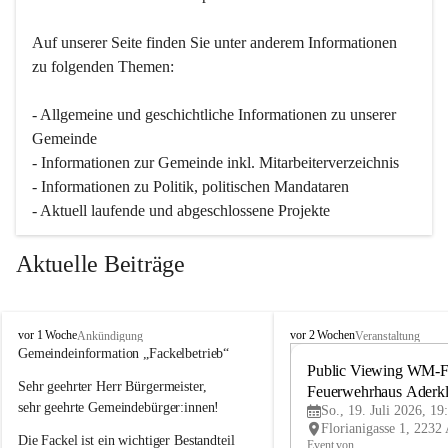
Auf unserer Seite finden Sie un­ter an­de­rem Informationen 
zu folgenden Themen:
- Allgemeine und geschichtliche Informationen zu unserer 
Gemeinde
- Informationen zur Gemeinde inkl. Mitarbeiterverzeichnis
- Informationen zu Politik, politischen Mandataren
- Aktuell laufende und abgeschlossene Projekte
Aktuelle Beiträge
A
A
vor 1 Woche
vor 2 Wochen
Ankündigung
Veranstaltung
d
d
Gemeindeinformation „Fackelbetrieb“
e
e
Public Viewing WM-Fi
Sehr geehrter Herr Bürgermeister,
r
r
Feuerwehrhaus Aderk
k
k
sehr geehrte Gemeindebürger:innen!
So., 19. Juli 2026, 19
l
l
Die Fackel ist ein wichtiger Bestandteil 
a
a
Event von