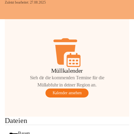
Zuletzt bearbeitet: 27.08.2025
Glück Auf!
OMV Austria Exploration & Production 
GmbH
Anrainerservice
0800 240140
E-Mail: 
anrainer-service@omv.com
Müllkalender
Bei Fragen, Anliegen oder Beschwerden.
Sieh dir die kommenden Termine für die
Müllabfuhr in deiner Region an.
Kalender ansehen
Sehr geehrte Damen und Herren!
Dateien
Die OMV wird im Zuge von 
Wartungsarbeiten
Bauen