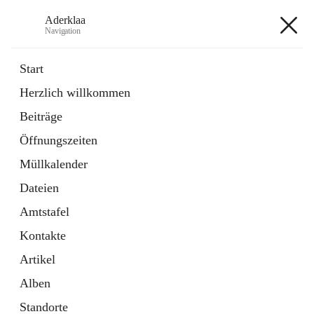
Aderklaa
Navigation
Aderklaa
Start
Herzlich willkommen
Bürgerservice
Beiträge
6 Schnellzugriffe
Öffnungszeiten
Gemeinde
3 Schnellzugriffe
Müllkalender
Dateien
+4
Amtstafel
Kontakte
Artikel
Alben
Hauptadresse
Standorte