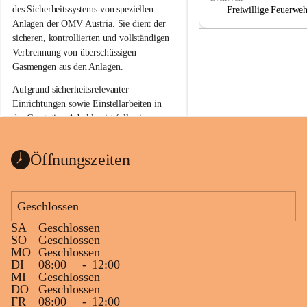
a
a
des Sicherheitssystems von speziellen 
Freiwillige Feuerwe
Anlagen der OMV Austria. Sie dient der 
sicheren, kontrollierten und vollständigen 
Verbrennung von überschüssigen 
Gasmengen aus den Anlagen.
Aufgrund sicherheitsrelevanter 
Einrichtungen sowie Einstellarbeiten in 
der Gasstation Aderklaa ist fallweise 
sichtbarerer Flammenschein an der 
Fackelanlage zu beobachten. In den 
Öffnungszeiten
kommenden Tagen und Wochen wird 
diese gut kontrollierte Flamme sichtbar 
sein.
Geschlossen
Die OMV Austria ist bemüht, für die 
SA
Geschlossen
Bevölkerung ungewohnte, jedoch 
SO
Geschlossen
technisch notwendige Betriebszustände so 
MO
Geschlossen
kurz wie möglich zu halten.
DI
08:00
-
12:00
MI
Geschlossen
Wir bitten daher die umliegende 
DO
Geschlossen
Bevölkerung um Verständnis.
FR
08:00
-
12:00