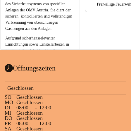
a
a
des Sicherheitssystems von speziellen 
Freiwillige Feuerwe
Anlagen der OMV Austria. Sie dient der 
sicheren, kontrollierten und vollständigen 
Verbrennung von überschüssigen 
Gasmengen aus den Anlagen.
Aufgrund sicherheitsrelevanter 
Einrichtungen sowie Einstellarbeiten in 
der Gasstation Aderklaa ist fallweise 
sichtbarerer Flammenschein an der 
Fackelanlage zu beobachten. In den 
Öffnungszeiten
kommenden Tagen und Wochen wird 
diese gut kontrollierte Flamme sichtbar 
sein.
Geschlossen
Die OMV Austria ist bemüht, für die 
SO
Geschlossen
Bevölkerung ungewohnte, jedoch 
MO
Geschlossen
technisch notwendige Betriebszustände so 
DI
08:00
-
12:00
kurz wie möglich zu halten.
MI
Geschlossen
DO
Geschlossen
Wir bitten daher die umliegende 
FR
08:00
-
12:00
Bevölkerung um Verständnis.
SA
Geschlossen