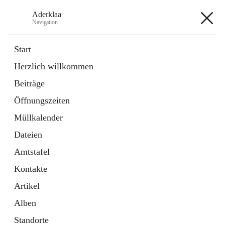
Aderklaa
Navigation
Aderklaa
Start
Herzlich willkommen
Bürgerservice
Beiträge
6 Schnellzugriffe
Öffnungszeiten
Gemeinde
3 Schnellzugriffe
Müllkalender
Dateien
+4
Amtstafel
Kontakte
Artikel
Alben
Hauptadresse
Standorte