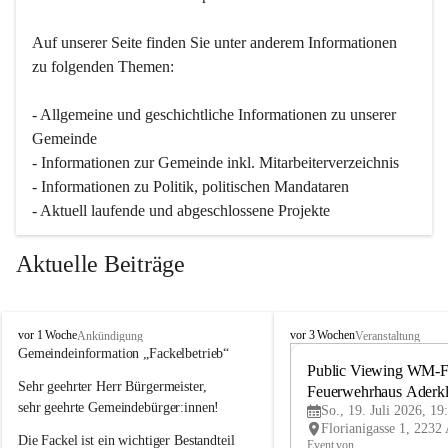
Auf unserer Seite finden Sie un­ter an­de­rem Informationen 
zu folgenden Themen:
- Allgemeine und geschichtliche Informationen zu unserer 
Gemeinde
- Informationen zur Gemeinde inkl. Mitarbeiterverzeichnis
- Informationen zu Politik, politischen Mandataren
- Aktuell laufende und abgeschlossene Projekte
Aktuelle Beiträge
A
A
vor 1 Woche
vor 3 Wochen
Ankündigung
Veranstaltung
d
d
Gemeindeinformation „Fackelbetrieb“
e
e
Public Viewing WM-Fi
Sehr geehrter Herr Bürgermeister,
r
r
Feuerwehrhaus Aderk
k
k
sehr geehrte Gemeindebürger:innen!
So., 19. Juli 2026, 19
l
l
Die Fackel ist ein wichtiger Bestandteil 
a
a
Event von