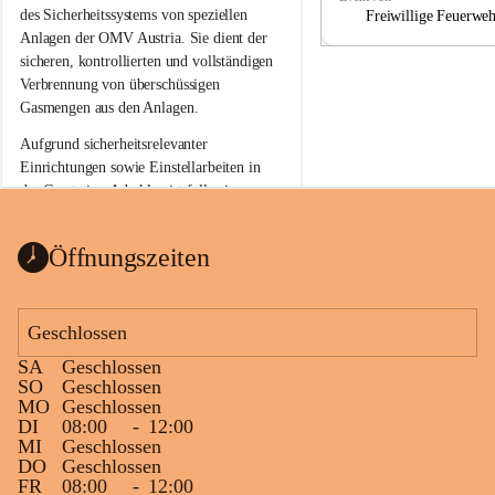
a
a
des Sicherheitssystems von speziellen 
Freiwillige Feuerwe
Anlagen der OMV Austria. Sie dient der 
sicheren, kontrollierten und vollständigen 
Verbrennung von überschüssigen 
Gasmengen aus den Anlagen.
Aufgrund sicherheitsrelevanter 
Einrichtungen sowie Einstellarbeiten in 
der Gasstation Aderklaa ist fallweise 
sichtbarerer Flammenschein an der 
Fackelanlage zu beobachten. In den 
Öffnungszeiten
kommenden Tagen und Wochen wird 
diese gut kontrollierte Flamme sichtbar 
sein.
Geschlossen
Die OMV Austria ist bemüht, für die 
SA
Geschlossen
Bevölkerung ungewohnte, jedoch 
SO
Geschlossen
technisch notwendige Betriebszustände so 
MO
Geschlossen
kurz wie möglich zu halten.
DI
08:00
-
12:00
MI
Geschlossen
Wir bitten daher die umliegende 
DO
Geschlossen
Bevölkerung um Verständnis.
FR
08:00
-
12:00