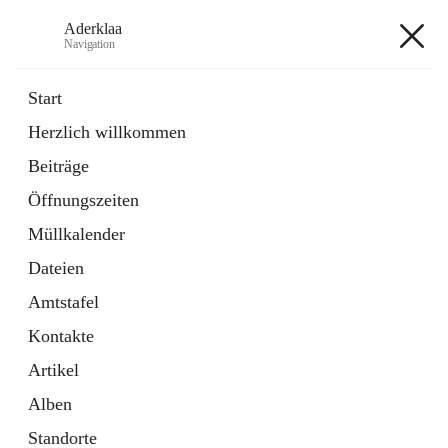
Aderklaa
Navigation
Aderklaa
Start
Herzlich willkommen
Bürgerservice
Beiträge
6 Schnellzugriffe
Öffnungszeiten
Gemeinde
3 Schnellzugriffe
Müllkalender
Dateien
+4
Amtstafel
Kontakte
Artikel
Alben
Hauptadresse
Standorte