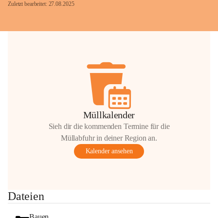
Zuletzt bearbeitet: 27.08.2025
Glück Auf!
OMV Austria Exploration & Production 
GmbH
Anrainerservice
0800 240140
E-Mail: 
anrainer-service@omv.com
Müllkalender
Bei Fragen, Anliegen oder Beschwerden.
Sieh dir die kommenden Termine für die
Müllabfuhr in deiner Region an.
Kalender ansehen
Sehr geehrte Damen und Herren!
Dateien
Die OMV wird im Zuge von 
Wartungsarbeiten
Bauen