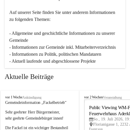
Auf unserer Seite finden Sie un­ter an­de­rem Informationen 
zu folgenden Themen:
- Allgemeine und geschichtliche Informationen zu unserer 
Gemeinde
- Informationen zur Gemeinde inkl. Mitarbeiterverzeichnis
- Informationen zu Politik, politischen Mandataren
- Aktuell laufende und abgeschlossene Projekte
Aktuelle Beiträge
A
A
vor 1 Woche
vor 2 Wochen
Ankündigung
Veranstaltung
d
d
Gemeindeinformation „Fackelbetrieb“
e
e
Public Viewing WM-Fi
Sehr geehrter Herr Bürgermeister,
r
r
Feuerwehrhaus Aderk
k
k
sehr geehrte Gemeindebürger:innen!
So., 19. Juli 2026, 19
l
l
Die Fackel ist ein wichtiger Bestandteil 
a
a
Event von