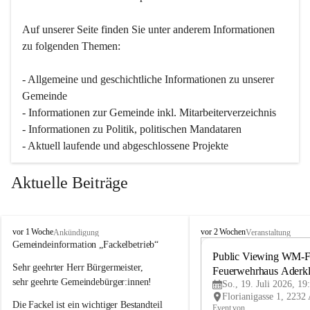
Auf unserer Seite finden Sie un­ter an­de­rem Informationen 
zu folgenden Themen:
- Allgemeine und geschichtliche Informationen zu unserer 
Gemeinde
- Informationen zur Gemeinde inkl. Mitarbeiterverzeichnis
- Informationen zu Politik, politischen Mandataren
- Aktuell laufende und abgeschlossene Projekte
Aktuelle Beiträge
A
A
vor 1 Woche
vor 2 Wochen
Ankündigung
Veranstaltung
d
d
Gemeindeinformation „Fackelbetrieb“
e
e
Public Viewing WM-Fi
Sehr geehrter Herr Bürgermeister,
r
r
Feuerwehrhaus Aderk
k
k
sehr geehrte Gemeindebürger:innen!
So., 19. Juli 2026, 19
l
l
Die Fackel ist ein wichtiger Bestandteil 
a
a
Event von