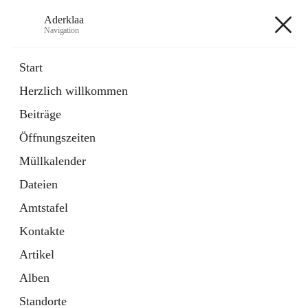
Aderklaa
Navigation
Aderklaa
Start
Herzlich willkommen
Bürgerservice
Beiträge
6 Schnellzugriffe
Öffnungszeiten
Gemeinde
3 Schnellzugriffe
Müllkalender
Dateien
+4
Amtstafel
Kontakte
Artikel
Alben
Hauptadresse
Standorte