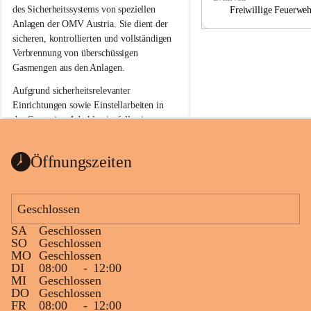
a
a
des Sicherheitssystems von speziellen 
Freiwillige Feuerwe
Anlagen der OMV Austria. Sie dient der 
sicheren, kontrollierten und vollständigen 
Verbrennung von überschüssigen 
Gasmengen aus den Anlagen.
Aufgrund sicherheitsrelevanter 
Einrichtungen sowie Einstellarbeiten in 
der Gasstation Aderklaa ist fallweise 
sichtbarerer Flammenschein an der 
Fackelanlage zu beobachten. In den 
Öffnungszeiten
kommenden Tagen und Wochen wird 
diese gut kontrollierte Flamme sichtbar 
sein.
Geschlossen
Die OMV Austria ist bemüht, für die 
SA
Geschlossen
Bevölkerung ungewohnte, jedoch 
SO
Geschlossen
technisch notwendige Betriebszustände so 
MO
Geschlossen
kurz wie möglich zu halten.
DI
08:00
-
12:00
MI
Geschlossen
Wir bitten daher die umliegende 
DO
Geschlossen
Bevölkerung um Verständnis.
FR
08:00
-
12:00