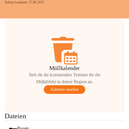
Zuletzt bearbeitet: 27.08.2025
Glück Auf!
OMV Austria Exploration & Production 
GmbH
Anrainerservice
0800 240140
E-Mail: 
anrainer-service@omv.com
Müllkalender
Bei Fragen, Anliegen oder Beschwerden.
Sieh dir die kommenden Termine für die
Müllabfuhr in deiner Region an.
Kalender ansehen
Sehr geehrte Damen und Herren!
Dateien
Die OMV wird im Zuge von 
Wartungsarbeiten
Bauen