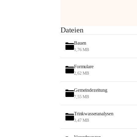
am Montag, 10. August 2026 auf der 
Station ADERKLAA Gas abfackeln.
Es kann zu Geräuschbildung und 
Dateien
Flammenerscheinungen kommen.
Mitarbeiter der OMV sind vor Ort und 
Bauen
haben alle Sicherheitsvorkehrungen 
1,76 MB
getroffen.
Danke für Ihr Verständnis.
Formulare
Alarmdienst
2,62 MB
OMV AustriaExploration & Production 
GmbH
Gemeindezeitung
Protteser Straße 40
7,55 MB
2230 Gänserndorf 
Austria
Tel. +43 1 404 40 - 327 15
Trinkwasseranalysen
Fax +43 1 404 40 - 390 27 
3,47 MB
Mailto: 
omv.alarmdienst@kontraktor.at
http://www.omv.com