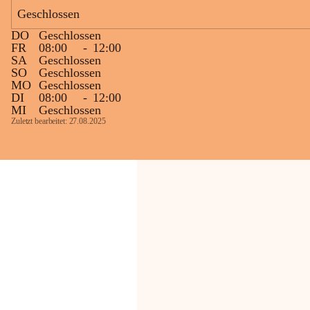
Bevölkerung ungewohnte, jedoch 
Geschlossen
technisch notwendige Betriebszustände so 
kurz wie möglich zu halten.
DO
Geschlossen
Wir bitten daher die umliegende 
FR
08:00
-
12:00
SA
Geschlossen
Bevölkerung um Verständnis.
SO
Geschlossen
MO
Geschlossen
Glück Auf!
DI
08:00
-
12:00
OMV Austria Exploration & Production 
MI
Geschlossen
GmbH
Zuletzt bearbeitet: 27.08.2025
Anrainerservice
0800 240140
E-Mail: 
anrainer-service@omv.com
Bei Fragen, Anliegen oder Beschwerden.
Sehr geehrte Damen und Herren!
Die OMV wird im Zuge von 
Wartungsarbeiten