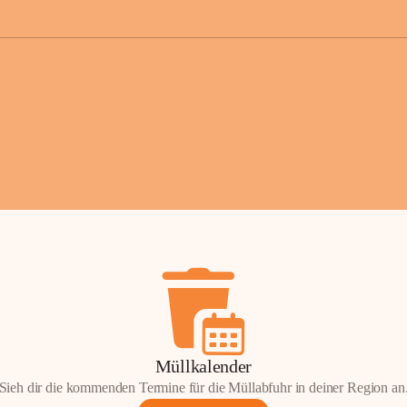
der Gemei
Sollten Sie
erhalten od
Mail tatsä
stammt, kon
Gemeindeam
für Sie.
Vielen Dan
Ihre Mithil
Bernhard 
Bürgermeis
Müllkalender
Sieh dir die kommenden Termine für die Müllabfuhr in deiner Region an