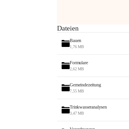
Sehr geehrte Damen und Herren!
Dateien
Die OMV wird im Zuge von 
Bauen
Wartungsarbeiten
1,76 MB
am Montag, 10. August 2026 auf der 
Formulare
Station ADERKLAA Gas abfackeln.
2,62 MB
Es kann zu Geräuschbildung und 
Flammenerscheinungen kommen.
Gemeindezeitung
Mitarbeiter der OMV sind vor Ort und 
7,55 MB
haben alle Sicherheitsvorkehrungen 
getroffen.
Trinkwasseranalysen
Danke für Ihr Verständnis.
3,47 MB
Alarmdienst