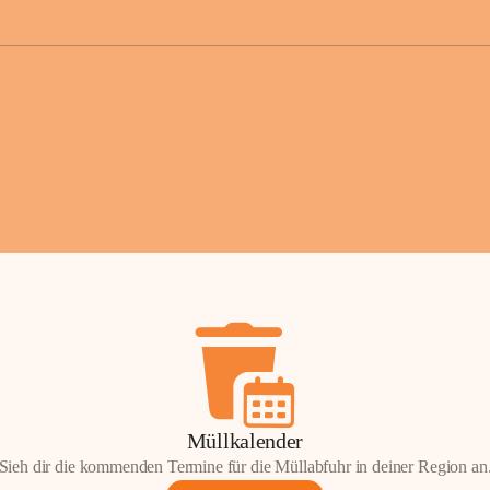
der Gemei
Sollten Sie
erhalten od
Mail tatsä
stammt, kon
Gemeindeam
für Sie.
Vielen Dan
Ihre Mithil
Bernhard 
Bürgermeis
Müllkalender
Sieh dir die kommenden Termine für die Müllabfuhr in deiner Region an