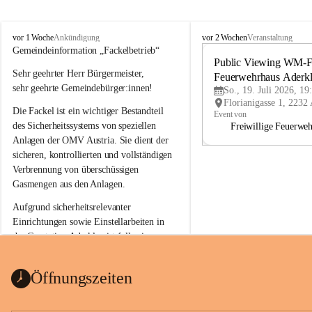
A
A
vor 1 Woche
vor 2 Wochen
Ankündigung
Veranstaltung
d
d
Gemeindeinformation „Fackelbetrieb“
e
e
Public Viewing WM-Fi
Sehr geehrter Herr Bürgermeister,
r
r
Feuerwehrhaus Aderk
k
k
sehr geehrte Gemeindebürger:innen!
So., 19. Juli 2026, 19
l
l
Die Fackel ist ein wichtiger Bestandteil 
a
a
Event von
a
a
des Sicherheitssystems von speziellen 
Freiwillige Feuerwe
Anlagen der OMV Austria. Sie dient der 
sicheren, kontrollierten und vollständigen 
Verbrennung von überschüssigen 
Gasmengen aus den Anlagen.
Aufgrund sicherheitsrelevanter 
Einrichtungen sowie Einstellarbeiten in 
der Gasstation Aderklaa ist fallweise 
sichtbarerer Flammenschein an der 
Fackelanlage zu beobachten. In den 
Öffnungszeiten
kommenden Tagen und Wochen wird 
diese gut kontrollierte Flamme sichtbar 
sein.