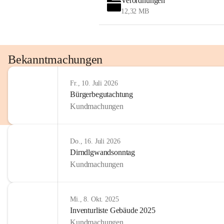
Verordnungen
OMV AustriaExploration & Production 
12,32 MB
GmbH
Protteser Straße 40
2230 Gänserndorf 
Austria
Tel. +43 1 404 40 - 327 15
Bekanntmachungen
Fax +43 1 404 40 - 390 27 
Mailto: 
omv.alarmdienst@kontraktor.at
Fr., 10. Juli 2026
http://www.omv.com
Bürgerbegutachtung
Kundmachungen
Do., 16. Juli 2026
Dirndlgwandsonntag
Kundmachungen
Mi., 8. Okt. 2025
Inventurliste Gebäude 2025
Kundmachungen