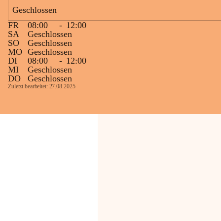
Geschlossen
Die OMV Austria ist bemüht, für die 
FR
08:00
-
12:00
Bevölkerung ungewohnte, jedoch 
SA
Geschlossen
technisch notwendige Betriebszustände so 
SO
Geschlossen
kurz wie möglich zu halten.
MO
Geschlossen
DI
08:00
-
12:00
Wir bitten daher die umliegende 
MI
Geschlossen
Bevölkerung um Verständnis.
DO
Geschlossen
Zuletzt bearbeitet: 27.08.2025
Glück Auf!
OMV Austria Exploration & Production 
GmbH
Anrainerservice
0800 240140
E-Mail: 
anrainer-service@omv.com
Bei Fragen, Anliegen oder Beschwerden.