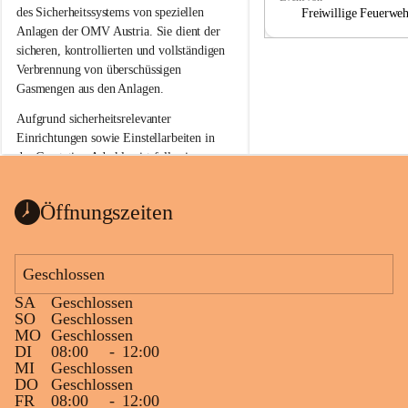
a
a
des Sicherheitssystems von speziellen 
Freiwillige Feuerwe
Anlagen der OMV Austria. Sie dient der 
sicheren, kontrollierten und vollständigen 
Verbrennung von überschüssigen 
Gasmengen aus den Anlagen.
Aufgrund sicherheitsrelevanter 
Einrichtungen sowie Einstellarbeiten in 
der Gasstation Aderklaa ist fallweise 
sichtbarerer Flammenschein an der 
Fackelanlage zu beobachten. In den 
Öffnungszeiten
kommenden Tagen und Wochen wird 
diese gut kontrollierte Flamme sichtbar 
sein.
Geschlossen
Die OMV Austria ist bemüht, für die 
SA
Geschlossen
Bevölkerung ungewohnte, jedoch 
SO
Geschlossen
technisch notwendige Betriebszustände so 
MO
Geschlossen
kurz wie möglich zu halten.
DI
08:00
-
12:00
MI
Geschlossen
Wir bitten daher die umliegende 
DO
Geschlossen
Bevölkerung um Verständnis.
FR
08:00
-
12:00