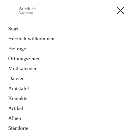
Aderklaa
Navigation
Aderklaa
Start
Herzlich willkommen
Bürgerservice
Beiträge
6 Schnellzugriffe
Öffnungszeiten
Gemeinde
3 Schnellzugriffe
Müllkalender
Dateien
+4
Amtstafel
Kontakte
Artikel
Alben
Hauptadresse
Standorte