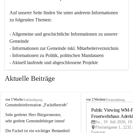
Auf unserer Seite finden Sie un­ter an­de­rem Informationen 
zu folgenden Themen:
- Allgemeine und geschichtliche Informationen zu unserer 
Gemeinde
- Informationen zur Gemeinde inkl. Mitarbeiterverzeichnis
- Informationen zu Politik, politischen Mandataren
- Aktuell laufende und abgeschlossene Projekte
Aktuelle Beiträge
A
A
vor 1 Woche
vor 2 Wochen
Ankündigung
Veranstaltung
d
d
Gemeindeinformation „Fackelbetrieb“
e
e
Public Viewing WM-Fi
Sehr geehrter Herr Bürgermeister,
r
r
Feuerwehrhaus Aderk
k
k
sehr geehrte Gemeindebürger:innen!
So., 19. Juli 2026, 19
l
l
Die Fackel ist ein wichtiger Bestandteil 
a
a
Event von