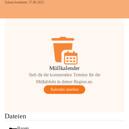
Zuletzt bearbeitet: 27.08.2025
Glück Auf!
OMV Austria Exploration & Production 
GmbH
Anrainerservice
0800 240140
E-Mail: 
anrainer-service@omv.com
Müllkalender
Bei Fragen, Anliegen oder Beschwerden.
Sieh dir die kommenden Termine für die
Müllabfuhr in deiner Region an.
Kalender ansehen
Sehr geehrte Damen und Herren!
Dateien
Die OMV wird im Zuge von 
Wartungsarbeiten
Bauen