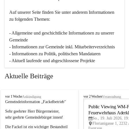
Auf unserer Seite finden Sie un­ter an­de­rem Informationen 
zu folgenden Themen:
- Allgemeine und geschichtliche Informationen zu unserer 
Gemeinde
- Informationen zur Gemeinde inkl. Mitarbeiterverzeichnis
- Informationen zu Politik, politischen Mandataren
- Aktuell laufende und abgeschlossene Projekte
Aktuelle Beiträge
A
A
vor 1 Woche
vor 2 Wochen
Ankündigung
Veranstaltung
d
d
Gemeindeinformation „Fackelbetrieb“
e
e
Public Viewing WM-Fi
Sehr geehrter Herr Bürgermeister,
r
r
Feuerwehrhaus Aderk
k
k
sehr geehrte Gemeindebürger:innen!
So., 19. Juli 2026, 19
l
l
Die Fackel ist ein wichtiger Bestandteil 
a
a
Event von