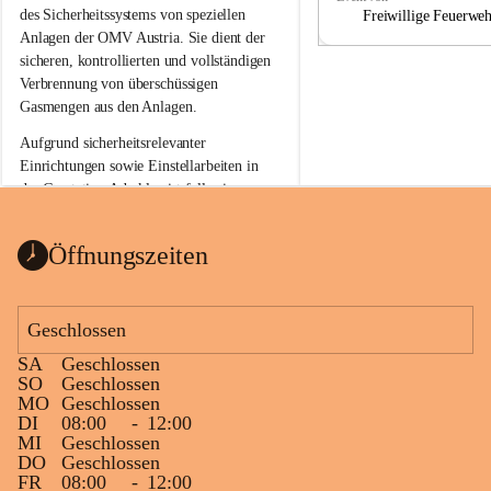
a
a
des Sicherheitssystems von speziellen 
Freiwillige Feuerwe
Anlagen der OMV Austria. Sie dient der 
sicheren, kontrollierten und vollständigen 
Verbrennung von überschüssigen 
Gasmengen aus den Anlagen.
Aufgrund sicherheitsrelevanter 
Einrichtungen sowie Einstellarbeiten in 
der Gasstation Aderklaa ist fallweise 
sichtbarerer Flammenschein an der 
Fackelanlage zu beobachten. In den 
Öffnungszeiten
kommenden Tagen und Wochen wird 
diese gut kontrollierte Flamme sichtbar 
sein.
Geschlossen
Die OMV Austria ist bemüht, für die 
SA
Geschlossen
Bevölkerung ungewohnte, jedoch 
SO
Geschlossen
technisch notwendige Betriebszustände so 
MO
Geschlossen
kurz wie möglich zu halten.
DI
08:00
-
12:00
MI
Geschlossen
Wir bitten daher die umliegende 
DO
Geschlossen
Bevölkerung um Verständnis.
FR
08:00
-
12:00