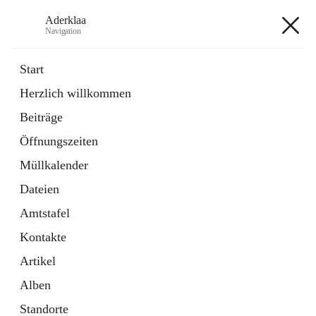
Aderklaa
Navigation
Aderklaa
Start
Herzlich willkommen
Bürgerservice
Beiträge
6 Schnellzugriffe
Öffnungszeiten
Gemeinde
3 Schnellzugriffe
Müllkalender
Dateien
+4
Amtstafel
Kontakte
Artikel
Alben
Hauptadresse
Standorte