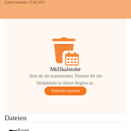
Zuletzt bearbeitet: 27.08.2025
Glück Auf!
OMV Austria Exploration & Production 
GmbH
Anrainerservice
0800 240140
E-Mail: 
anrainer-service@omv.com
Müllkalender
Bei Fragen, Anliegen oder Beschwerden.
Sieh dir die kommenden Termine für die
Müllabfuhr in deiner Region an.
Kalender ansehen
Sehr geehrte Damen und Herren!
Dateien
Die OMV wird im Zuge von 
Wartungsarbeiten
Bauen