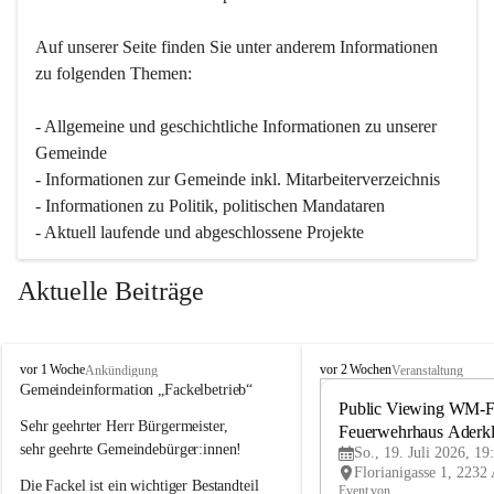
Auf unserer Seite finden Sie un­ter an­de­rem Informationen 
zu folgenden Themen:
- Allgemeine und geschichtliche Informationen zu unserer 
Gemeinde
- Informationen zur Gemeinde inkl. Mitarbeiterverzeichnis
- Informationen zu Politik, politischen Mandataren
- Aktuell laufende und abgeschlossene Projekte
Aktuelle Beiträge
A
A
vor 1 Woche
vor 2 Wochen
Ankündigung
Veranstaltung
d
d
Gemeindeinformation „Fackelbetrieb“
e
e
Public Viewing WM-Fi
Sehr geehrter Herr Bürgermeister,
r
r
Feuerwehrhaus Aderk
k
k
sehr geehrte Gemeindebürger:innen!
So., 19. Juli 2026, 19
l
l
Die Fackel ist ein wichtiger Bestandteil 
a
a
Event von