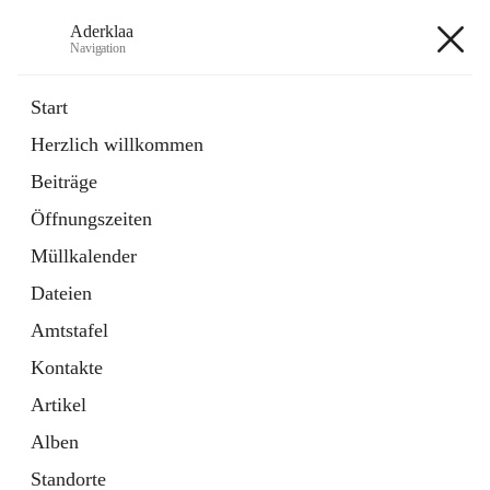
Aderklaa
Navigation
Aderklaa
Start
Herzlich willkommen
Bürgerservice
Beiträge
6 Schnellzugriffe
Öffnungszeiten
Gemeinde
3 Schnellzugriffe
Müllkalender
Dateien
+4
Amtstafel
Kontakte
Artikel
Alben
Hauptadresse
Standorte