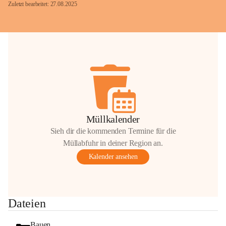
Zuletzt bearbeitet: 27.08.2025
Glück Auf!
OMV Austria Exploration & Production 
GmbH
Anrainerservice
0800 240140
E-Mail: 
anrainer-service@omv.com
Müllkalender
Bei Fragen, Anliegen oder Beschwerden.
Sieh dir die kommenden Termine für die
Müllabfuhr in deiner Region an.
Kalender ansehen
Sehr geehrte Damen und Herren!
Dateien
Die OMV wird im Zuge von 
Wartungsarbeiten
Bauen