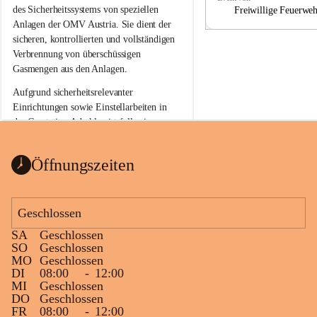
a
a
des Sicherheitssystems von speziellen 
Freiwillige Feuerwe
Anlagen der OMV Austria. Sie dient der 
sicheren, kontrollierten und vollständigen 
Verbrennung von überschüssigen 
Gasmengen aus den Anlagen.
Aufgrund sicherheitsrelevanter 
Einrichtungen sowie Einstellarbeiten in 
der Gasstation Aderklaa ist fallweise 
sichtbarerer Flammenschein an der 
Fackelanlage zu beobachten. In den 
Öffnungszeiten
kommenden Tagen und Wochen wird 
diese gut kontrollierte Flamme sichtbar 
sein.
Geschlossen
Die OMV Austria ist bemüht, für die 
SA
Geschlossen
Bevölkerung ungewohnte, jedoch 
SO
Geschlossen
technisch notwendige Betriebszustände so 
MO
Geschlossen
kurz wie möglich zu halten.
DI
08:00
-
12:00
MI
Geschlossen
Wir bitten daher die umliegende 
DO
Geschlossen
Bevölkerung um Verständnis.
FR
08:00
-
12:00