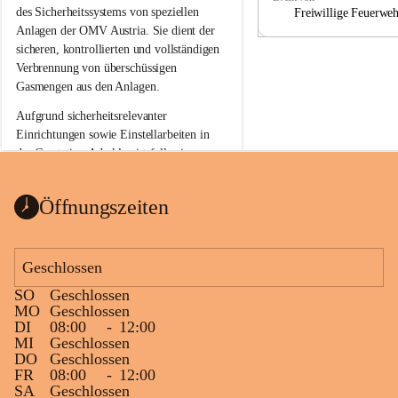
a
a
des Sicherheitssystems von speziellen 
Freiwillige Feuerwe
Anlagen der OMV Austria. Sie dient der 
sicheren, kontrollierten und vollständigen 
Verbrennung von überschüssigen 
Gasmengen aus den Anlagen.
Aufgrund sicherheitsrelevanter 
Einrichtungen sowie Einstellarbeiten in 
der Gasstation Aderklaa ist fallweise 
sichtbarerer Flammenschein an der 
Fackelanlage zu beobachten. In den 
Öffnungszeiten
kommenden Tagen und Wochen wird 
diese gut kontrollierte Flamme sichtbar 
sein.
Geschlossen
Die OMV Austria ist bemüht, für die 
SO
Geschlossen
Bevölkerung ungewohnte, jedoch 
MO
Geschlossen
technisch notwendige Betriebszustände so 
DI
08:00
-
12:00
kurz wie möglich zu halten.
MI
Geschlossen
DO
Geschlossen
Wir bitten daher die umliegende 
FR
08:00
-
12:00
Bevölkerung um Verständnis.
SA
Geschlossen