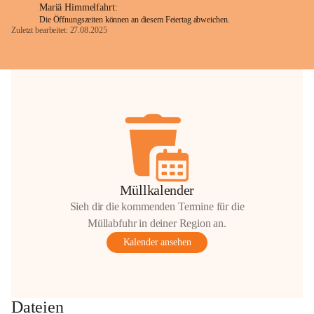
Mariä Himmelfahrt:
Die Öffnungszeiten können an diesem Feiertag abweichen.
Zuletzt bearbeitet: 27.08.2025
Glück Auf!
OMV Austria Exploration & Production 
GmbH
Anrainerservice
0800 240140
E-Mail: 
anrainer-service@omv.com
Bei Fragen, Anliegen oder Beschwerden.
Müllkalender
Sieh dir die kommenden Termine für die
Müllabfuhr in deiner Region an.
Kalender ansehen
Sehr geehrte Damen und Herren!
Die OMV wird im Zuge von 
Dateien
Wartungsarbeiten