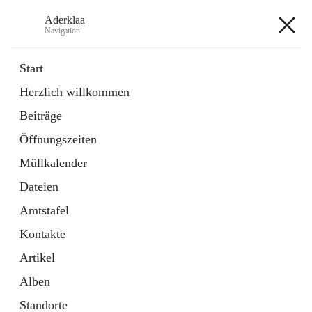
Aderklaa
Navigation
Aderklaa
Start
Herzlich willkommen
Bürgerservice
Beiträge
6 Schnellzugriffe
Öffnungszeiten
Gemeinde
3 Schnellzugriffe
Müllkalender
Dateien
+4
Amtstafel
Kontakte
Artikel
Alben
Hauptadresse
Standorte