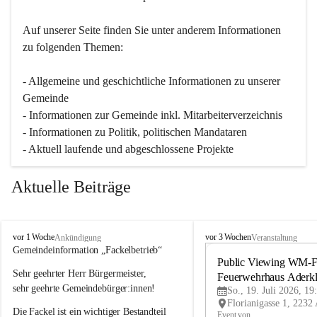
Auf unserer Seite finden Sie un­ter an­de­rem Informationen 
zu folgenden Themen:
- Allgemeine und geschichtliche Informationen zu unserer 
Gemeinde
- Informationen zur Gemeinde inkl. Mitarbeiterverzeichnis
- Informationen zu Politik, politischen Mandataren
- Aktuell laufende und abgeschlossene Projekte
Aktuelle Beiträge
A
A
vor 1 Woche
vor 3 Wochen
Ankündigung
Veranstaltung
d
d
Gemeindeinformation „Fackelbetrieb“
e
e
Public Viewing WM-Fi
Sehr geehrter Herr Bürgermeister,
r
r
Feuerwehrhaus Aderk
k
k
sehr geehrte Gemeindebürger:innen!
So., 19. Juli 2026, 19
l
l
Die Fackel ist ein wichtiger Bestandteil 
a
a
Event von