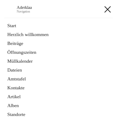
Aderklaa
Navigation
Aderklaa
Start
Herzlich willkommen
Bürgerservice
Beiträge
6 Schnellzugriffe
Öffnungszeiten
Gemeinde
3 Schnellzugriffe
Müllkalender
Dateien
+4
Amtstafel
Kontakte
Artikel
Alben
Hauptadresse
Standorte