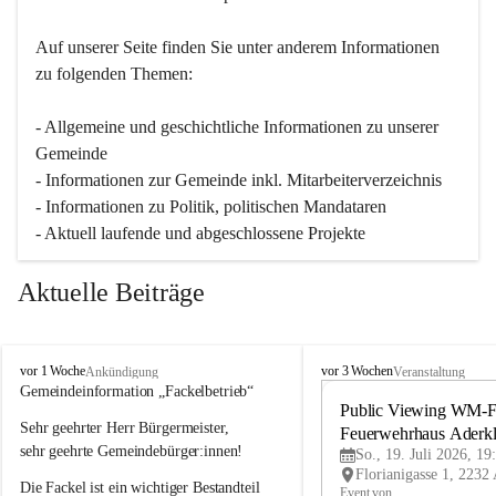
Auf unserer Seite finden Sie un­ter an­de­rem Informationen 
zu folgenden Themen:
- Allgemeine und geschichtliche Informationen zu unserer 
Gemeinde
- Informationen zur Gemeinde inkl. Mitarbeiterverzeichnis
- Informationen zu Politik, politischen Mandataren
- Aktuell laufende und abgeschlossene Projekte
Aktuelle Beiträge
A
A
vor 1 Woche
vor 3 Wochen
Ankündigung
Veranstaltung
d
d
Gemeindeinformation „Fackelbetrieb“
e
e
Public Viewing WM-Fi
Sehr geehrter Herr Bürgermeister,
r
r
Feuerwehrhaus Aderk
k
k
sehr geehrte Gemeindebürger:innen!
So., 19. Juli 2026, 19
l
l
Die Fackel ist ein wichtiger Bestandteil 
a
a
Event von