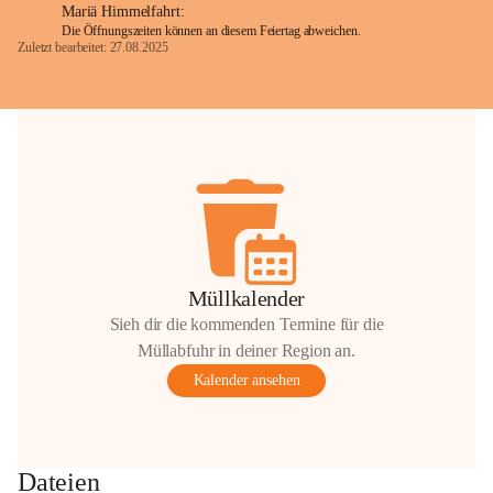
Mariä Himmelfahrt:
Die Öffnungszeiten können an diesem Feiertag abweichen.
Zuletzt bearbeitet: 27.08.2025
Glück Auf!
OMV Austria Exploration & Production 
GmbH
Anrainerservice
0800 240140
E-Mail: 
anrainer-service@omv.com
Bei Fragen, Anliegen oder Beschwerden.
Müllkalender
Sieh dir die kommenden Termine für die
Müllabfuhr in deiner Region an.
Kalender ansehen
Sehr geehrte Damen und Herren!
Die OMV wird im Zuge von 
Dateien
Wartungsarbeiten