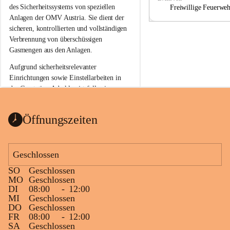
a
a
des Sicherheitssystems von speziellen 
Freiwillige Feuerwe
Anlagen der OMV Austria. Sie dient der 
sicheren, kontrollierten und vollständigen 
Verbrennung von überschüssigen 
Gasmengen aus den Anlagen.
Aufgrund sicherheitsrelevanter 
Einrichtungen sowie Einstellarbeiten in 
der Gasstation Aderklaa ist fallweise 
sichtbarerer Flammenschein an der 
Fackelanlage zu beobachten. In den 
Öffnungszeiten
kommenden Tagen und Wochen wird 
diese gut kontrollierte Flamme sichtbar 
sein.
Geschlossen
Die OMV Austria ist bemüht, für die 
SO
Geschlossen
Bevölkerung ungewohnte, jedoch 
MO
Geschlossen
technisch notwendige Betriebszustände so 
DI
08:00
-
12:00
kurz wie möglich zu halten.
MI
Geschlossen
DO
Geschlossen
Wir bitten daher die umliegende 
FR
08:00
-
12:00
Bevölkerung um Verständnis.
SA
Geschlossen