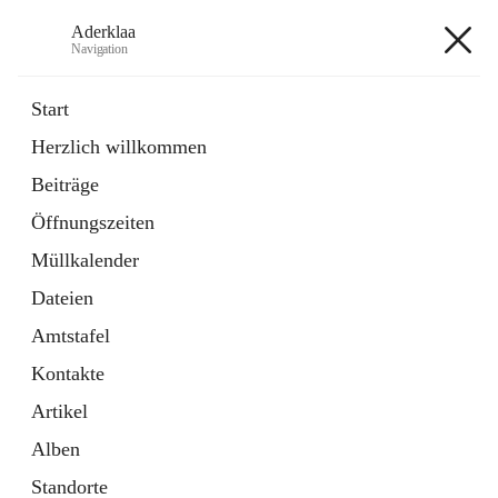
Aderklaa
Navigation
Aderklaa
Start
Herzlich willkommen
Bürgerservice
Beiträge
6 Schnellzugriffe
Öffnungszeiten
Gemeinde
3 Schnellzugriffe
Müllkalender
Dateien
+4
Amtstafel
Kontakte
Artikel
Alben
Hauptadresse
Standorte