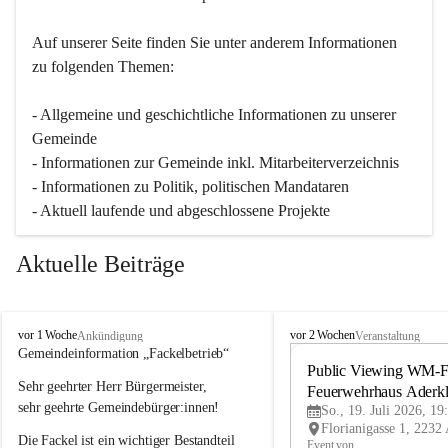
Auf unserer Seite finden Sie un­ter an­de­rem Informationen 
zu folgenden Themen:
- Allgemeine und geschichtliche Informationen zu unserer 
Gemeinde
- Informationen zur Gemeinde inkl. Mitarbeiterverzeichnis
- Informationen zu Politik, politischen Mandataren
- Aktuell laufende und abgeschlossene Projekte
Aktuelle Beiträge
A
A
vor 1 Woche
vor 2 Wochen
Ankündigung
Veranstaltung
d
d
Gemeindeinformation „Fackelbetrieb“
e
e
Public Viewing WM-Fi
Sehr geehrter Herr Bürgermeister,
r
r
Feuerwehrhaus Aderk
k
k
sehr geehrte Gemeindebürger:innen!
So., 19. Juli 2026, 19
l
l
Die Fackel ist ein wichtiger Bestandteil 
a
a
Event von