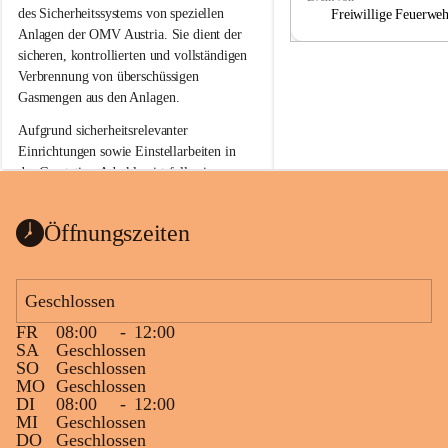
a
a
des Sicherheitssystems von speziellen 
Freiwillige Feuerwe
Anlagen der OMV Austria. Sie dient der 
sicheren, kontrollierten und vollständigen 
Verbrennung von überschüssigen 
Gasmengen aus den Anlagen.
Aufgrund sicherheitsrelevanter 
Einrichtungen sowie Einstellarbeiten in 
der Gasstation Aderklaa ist fallweise 
sichtbarerer Flammenschein an der 
Fackelanlage zu beobachten. In den 
Öffnungszeiten
kommenden Tagen und Wochen wird 
diese gut kontrollierte Flamme sichtbar 
sein.
Geschlossen
Die OMV Austria ist bemüht, für die 
FR
08:00
-
12:00
Bevölkerung ungewohnte, jedoch 
SA
Geschlossen
technisch notwendige Betriebszustände so 
SO
Geschlossen
kurz wie möglich zu halten.
MO
Geschlossen
DI
08:00
-
12:00
Wir bitten daher die umliegende 
MI
Geschlossen
Bevölkerung um Verständnis.
DO
Geschlossen