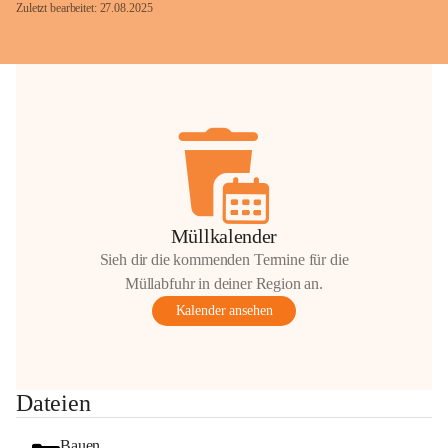
Zuletzt bearbeitet: 27.08.2025
Glück Auf!
OMV Austria Exploration & Production 
GmbH
Anrainerservice
0800 240140
E-Mail: 
anrainer-service@omv.com
Müllkalender
Bei Fragen, Anliegen oder Beschwerden.
Sieh dir die kommenden Termine für die
Müllabfuhr in deiner Region an.
Kalender ansehen
Sehr geehrte Damen und Herren!
Dateien
Die OMV wird im Zuge von 
Wartungsarbeiten
Bauen