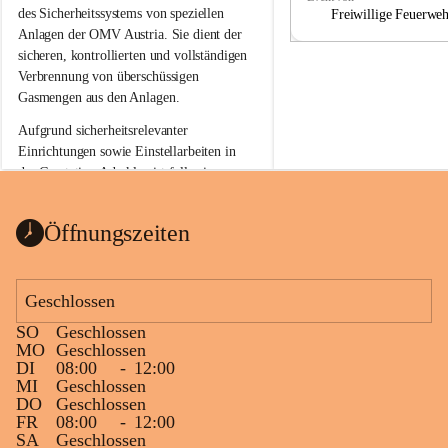
a
a
des Sicherheitssystems von speziellen 
Freiwillige Feuerwe
Anlagen der OMV Austria. Sie dient der 
sicheren, kontrollierten und vollständigen 
Verbrennung von überschüssigen 
Gasmengen aus den Anlagen.
Aufgrund sicherheitsrelevanter 
Einrichtungen sowie Einstellarbeiten in 
der Gasstation Aderklaa ist fallweise 
sichtbarerer Flammenschein an der 
Fackelanlage zu beobachten. In den 
Öffnungszeiten
kommenden Tagen und Wochen wird 
diese gut kontrollierte Flamme sichtbar 
sein.
Geschlossen
Die OMV Austria ist bemüht, für die 
SO
Geschlossen
Bevölkerung ungewohnte, jedoch 
MO
Geschlossen
technisch notwendige Betriebszustände so 
DI
08:00
-
12:00
kurz wie möglich zu halten.
MI
Geschlossen
DO
Geschlossen
Wir bitten daher die umliegende 
FR
08:00
-
12:00
Bevölkerung um Verständnis.
SA
Geschlossen