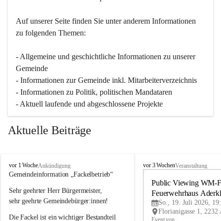
Auf unserer Seite finden Sie un­ter an­de­rem Informationen 
zu folgenden Themen:
- Allgemeine und geschichtliche Informationen zu unserer 
Gemeinde
- Informationen zur Gemeinde inkl. Mitarbeiterverzeichnis
- Informationen zu Politik, politischen Mandataren
- Aktuell laufende und abgeschlossene Projekte
Aktuelle Beiträge
A
A
vor 1 Woche
vor 3 Wochen
Ankündigung
Veranstaltung
d
d
Gemeindeinformation „Fackelbetrieb“
e
e
Public Viewing WM-Fi
Sehr geehrter Herr Bürgermeister,
r
r
Feuerwehrhaus Aderk
k
k
sehr geehrte Gemeindebürger:innen!
So., 19. Juli 2026, 19
l
l
Die Fackel ist ein wichtiger Bestandteil 
a
a
Event von