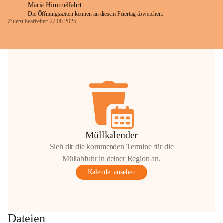
Mariä Himmelfahrt:
Die Öffnungszeiten können an diesem Feiertag abweichen.
Zuletzt bearbeitet: 27.08.2025
Glück Auf!
OMV Austria Exploration & Production 
GmbH
Anrainerservice
0800 240140
E-Mail: 
anrainer-service@omv.com
Bei Fragen, Anliegen oder Beschwerden.
Müllkalender
Sieh dir die kommenden Termine für die
Müllabfuhr in deiner Region an.
Kalender ansehen
Sehr geehrte Damen und Herren!
Die OMV wird im Zuge von 
Dateien
Wartungsarbeiten