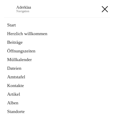
Aderklaa
Navigation
Aderklaa
Start
Herzlich willkommen
Bürgerservice
Beiträge
6 Schnellzugriffe
Öffnungszeiten
Gemeinde
3 Schnellzugriffe
Müllkalender
Dateien
+4
Amtstafel
Kontakte
Artikel
Alben
Hauptadresse
Standorte