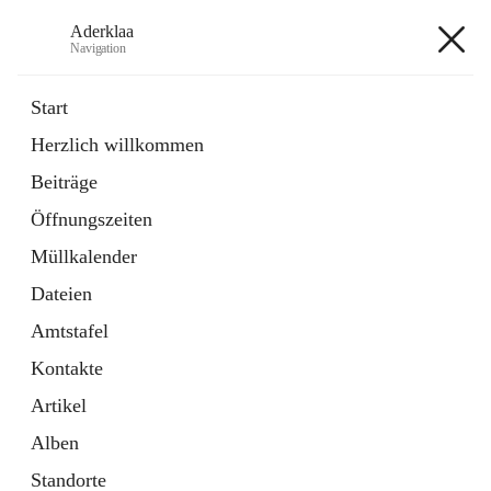
Aderklaa
Navigation
Aderklaa
Start
Herzlich willkommen
Bürgerservice
Beiträge
6 Schnellzugriffe
Öffnungszeiten
Gemeinde
3 Schnellzugriffe
Müllkalender
Dateien
+4
Amtstafel
Kontakte
Artikel
Alben
Hauptadresse
Standorte