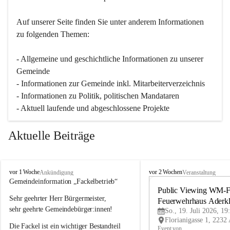
Auf unserer Seite finden Sie un­ter an­de­rem Informationen 
zu folgenden Themen:
- Allgemeine und geschichtliche Informationen zu unserer 
Gemeinde
- Informationen zur Gemeinde inkl. Mitarbeiterverzeichnis
- Informationen zu Politik, politischen Mandataren
- Aktuell laufende und abgeschlossene Projekte
Aktuelle Beiträge
A
A
vor 1 Woche
vor 2 Wochen
Ankündigung
Veranstaltung
d
d
Gemeindeinformation „Fackelbetrieb“
e
e
Public Viewing WM-Fi
Sehr geehrter Herr Bürgermeister,
r
r
Feuerwehrhaus Aderk
k
k
sehr geehrte Gemeindebürger:innen!
So., 19. Juli 2026, 19
l
l
Die Fackel ist ein wichtiger Bestandteil 
a
a
Event von