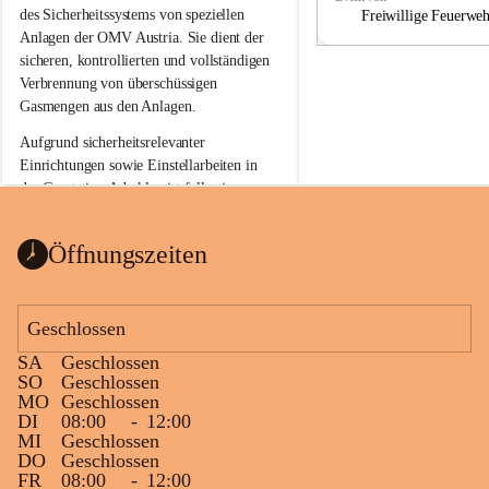
a
a
des Sicherheitssystems von speziellen 
Freiwillige Feuerwe
Anlagen der OMV Austria. Sie dient der 
sicheren, kontrollierten und vollständigen 
Verbrennung von überschüssigen 
Gasmengen aus den Anlagen.
Aufgrund sicherheitsrelevanter 
Einrichtungen sowie Einstellarbeiten in 
der Gasstation Aderklaa ist fallweise 
sichtbarerer Flammenschein an der 
Fackelanlage zu beobachten. In den 
Öffnungszeiten
kommenden Tagen und Wochen wird 
diese gut kontrollierte Flamme sichtbar 
sein.
Geschlossen
Die OMV Austria ist bemüht, für die 
SA
Geschlossen
Bevölkerung ungewohnte, jedoch 
SO
Geschlossen
technisch notwendige Betriebszustände so 
MO
Geschlossen
kurz wie möglich zu halten.
DI
08:00
-
12:00
MI
Geschlossen
Wir bitten daher die umliegende 
DO
Geschlossen
Bevölkerung um Verständnis.
FR
08:00
-
12:00