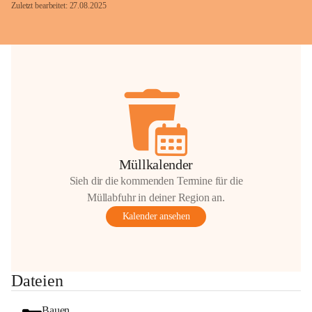
Zuletzt bearbeitet: 27.08.2025
Glück Auf!
OMV Austria Exploration & Production 
GmbH
Anrainerservice
0800 240140
E-Mail: 
anrainer-service@omv.com
Müllkalender
Bei Fragen, Anliegen oder Beschwerden.
Sieh dir die kommenden Termine für die
Müllabfuhr in deiner Region an.
Kalender ansehen
Sehr geehrte Damen und Herren!
Dateien
Die OMV wird im Zuge von 
Wartungsarbeiten
Bauen