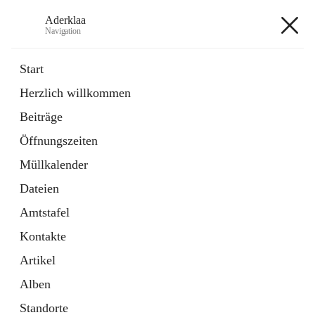
Aderklaa
Navigation
Aderklaa
Start
Herzlich willkommen
Bürgerservice
Beiträge
6 Schnellzugriffe
Öffnungszeiten
Gemeinde
3 Schnellzugriffe
Müllkalender
Dateien
+4
Amtstafel
Kontakte
Artikel
Alben
Hauptadresse
Standorte