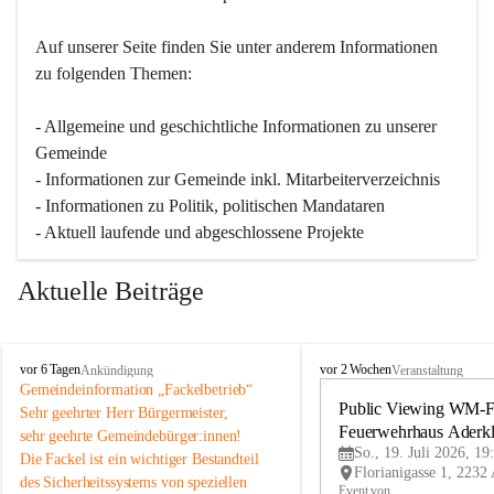
Auf unserer Seite finden Sie un­ter an­de­rem Informationen 
zu folgenden Themen:
- Allgemeine und geschichtliche Informationen zu unserer 
Gemeinde
- Informationen zur Gemeinde inkl. Mitarbeiterverzeichnis
- Informationen zu Politik, politischen Mandataren
- Aktuell laufende und abgeschlossene Projekte
Aktuelle Beiträge
A
A
vor 6 Tagen
vor 2 Wochen
Ankündigung
Veranstaltung
d
d
Gemeindeinformation „Fackelbetrieb“
e
e
Public Viewing WM-Fi
Sehr geehrter Herr Bürgermeister,
r
r
Feuerwehrhaus Aderk
sehr geehrte Gemeindebürger:innen!
k
k
So., 19. Juli 2026, 19
Die Fackel ist ein wichtiger Bestandteil 
l
l
des Sicherheitssystems von speziellen 
a
a
Event von