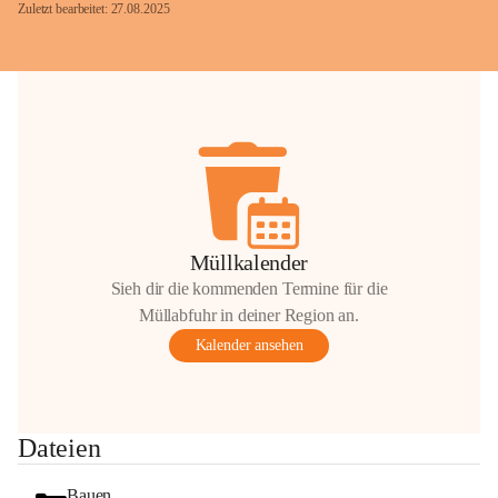
Zuletzt bearbeitet: 27.08.2025
Glück Auf!
OMV Austria Exploration & Production 
GmbH
Anrainerservice
0800 240140
E-Mail: 
anrainer-service@omv.com
Müllkalender
Bei Fragen, Anliegen oder Beschwerden.
Sieh dir die kommenden Termine für die
Müllabfuhr in deiner Region an.
Kalender ansehen
Sehr geehrte Damen und Herren!
Dateien
Die OMV wird im Zuge von 
Wartungsarbeiten
Bauen