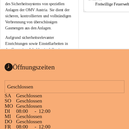
a
a
des Sicherheitssystems von speziellen 
Freiwillige Feuerwe
Anlagen der OMV Austria. Sie dient der 
sicheren, kontrollierten und vollständigen 
Verbrennung von überschüssigen 
Gasmengen aus den Anlagen.
Aufgrund sicherheitsrelevanter 
Einrichtungen sowie Einstellarbeiten in 
der Gasstation Aderklaa ist fallweise 
sichtbarerer Flammenschein an der 
Fackelanlage zu beobachten. In den 
Öffnungszeiten
kommenden Tagen und Wochen wird 
diese gut kontrollierte Flamme sichtbar 
sein.
Geschlossen
Die OMV Austria ist bemüht, für die 
SA
Geschlossen
Bevölkerung ungewohnte, jedoch 
SO
Geschlossen
technisch notwendige Betriebszustände so 
MO
Geschlossen
kurz wie möglich zu halten.
DI
08:00
-
12:00
MI
Geschlossen
Wir bitten daher die umliegende 
DO
Geschlossen
Bevölkerung um Verständnis.
FR
08:00
-
12:00