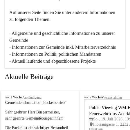
Auf unserer Seite finden Sie un­ter an­de­rem Informationen 
zu folgenden Themen:
- Allgemeine und geschichtliche Informationen zu unserer 
Gemeinde
- Informationen zur Gemeinde inkl. Mitarbeiterverzeichnis
- Informationen zu Politik, politischen Mandataren
- Aktuell laufende und abgeschlossene Projekte
Aktuelle Beiträge
A
A
vor 1 Woche
vor 2 Wochen
Ankündigung
Veranstaltung
d
d
Gemeindeinformation „Fackelbetrieb“
e
e
Public Viewing WM-Fi
Sehr geehrter Herr Bürgermeister,
r
r
Feuerwehrhaus Aderk
k
k
sehr geehrte Gemeindebürger:innen!
So., 19. Juli 2026, 19
l
l
Die Fackel ist ein wichtiger Bestandteil 
a
a
Event von