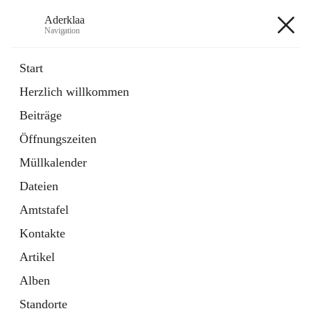
Aderklaa
Navigation
Aderklaa
Start
Herzlich willkommen
Bürgerservice
Beiträge
6 Schnellzugriffe
Öffnungszeiten
Gemeinde
3 Schnellzugriffe
Müllkalender
Dateien
+4
Amtstafel
Kontakte
Artikel
Alben
Hauptadresse
Standorte