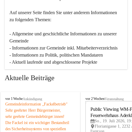
Auf unserer Seite finden Sie un­ter an­de­rem Informationen 
zu folgenden Themen:
- Allgemeine und geschichtliche Informationen zu unserer 
Gemeinde
- Informationen zur Gemeinde inkl. Mitarbeiterverzeichnis
- Informationen zu Politik, politischen Mandataren
- Aktuell laufende und abgeschlossene Projekte
Aktuelle Beiträge
A
A
vor 1 Woche
vor 2 Wochen
Ankündigung
Veranstaltung
d
d
Gemeindeinformation „Fackelbetrieb“
e
e
Public Viewing WM-Fi
Sehr geehrter Herr Bürgermeister,
r
r
Feuerwehrhaus Aderk
sehr geehrte Gemeindebürger:innen!
k
k
So., 19. Juli 2026, 19
Die Fackel ist ein wichtiger Bestandteil 
l
l
des Sicherheitssystems von speziellen 
a
a
Event von