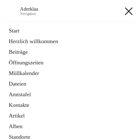
Aderklaa
Navigation
Aderklaa
Start
Herzlich willkommen
Bürgerservice
Beiträge
6 Schnellzugriffe
Öffnungszeiten
Gemeinde
3 Schnellzugriffe
Müllkalender
Dateien
+4
Amtstafel
Kontakte
Artikel
Alben
Hauptadresse
Standorte