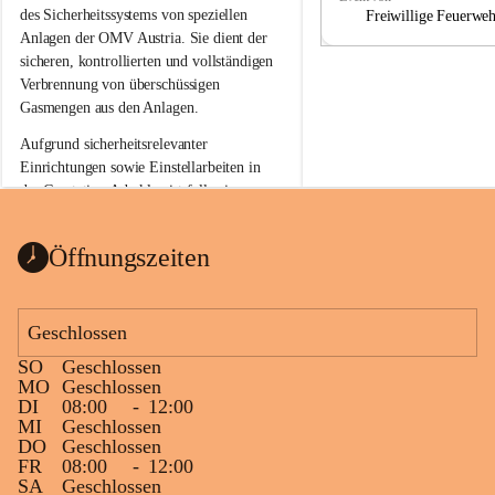
a
a
des Sicherheitssystems von speziellen 
Freiwillige Feuerwe
Anlagen der OMV Austria. Sie dient der 
sicheren, kontrollierten und vollständigen 
Verbrennung von überschüssigen 
Gasmengen aus den Anlagen.
Aufgrund sicherheitsrelevanter 
Einrichtungen sowie Einstellarbeiten in 
der Gasstation Aderklaa ist fallweise 
sichtbarerer Flammenschein an der 
Fackelanlage zu beobachten. In den 
Öffnungszeiten
kommenden Tagen und Wochen wird 
diese gut kontrollierte Flamme sichtbar 
sein.
Geschlossen
Die OMV Austria ist bemüht, für die 
SO
Geschlossen
Bevölkerung ungewohnte, jedoch 
MO
Geschlossen
technisch notwendige Betriebszustände so 
DI
08:00
-
12:00
kurz wie möglich zu halten.
MI
Geschlossen
DO
Geschlossen
Wir bitten daher die umliegende 
FR
08:00
-
12:00
Bevölkerung um Verständnis.
SA
Geschlossen