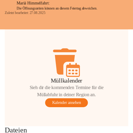
Mariä Himmelfahrt:
Die Öffnungszeiten können an diesem Feiertag abweichen.
Zuletzt bearbeitet: 27.08.2025
Glück Auf!
OMV Austria Exploration & Production 
GmbH
Anrainerservice
0800 240140
E-Mail: 
anrainer-service@omv.com
Bei Fragen, Anliegen oder Beschwerden.
Müllkalender
Sieh dir die kommenden Termine für die
Müllabfuhr in deiner Region an.
Kalender ansehen
Sehr geehrte Damen und Herren!
Die OMV wird im Zuge von 
Dateien
Wartungsarbeiten