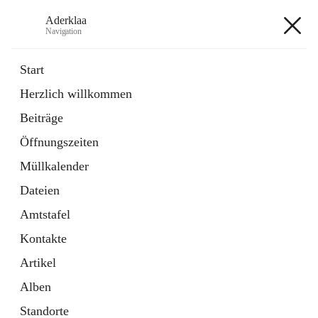
Aderklaa
Navigation
Aderklaa
Start
Herzlich willkommen
Bürgerservice
Beiträge
6 Schnellzugriffe
Öffnungszeiten
Gemeinde
3 Schnellzugriffe
Müllkalender
Dateien
+4
Amtstafel
Kontakte
Artikel
Alben
Hauptadresse
Standorte