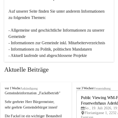
Auf unserer Seite finden Sie un­ter an­de­rem Informationen 
zu folgenden Themen:
- Allgemeine und geschichtliche Informationen zu unserer 
Gemeinde
- Informationen zur Gemeinde inkl. Mitarbeiterverzeichnis
- Informationen zu Politik, politischen Mandataren
- Aktuell laufende und abgeschlossene Projekte
Aktuelle Beiträge
A
A
vor 1 Woche
vor 3 Wochen
Ankündigung
Veranstaltung
d
d
Gemeindeinformation „Fackelbetrieb“
e
e
Public Viewing WM-Fi
Sehr geehrter Herr Bürgermeister,
r
r
Feuerwehrhaus Aderk
k
k
sehr geehrte Gemeindebürger:innen!
So., 19. Juli 2026, 19
l
l
Die Fackel ist ein wichtiger Bestandteil 
a
a
Event von