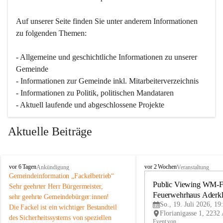
Auf unserer Seite finden Sie un­ter an­de­rem Informationen 
zu folgenden Themen:
- Allgemeine und geschichtliche Informationen zu unserer 
Gemeinde
- Informationen zur Gemeinde inkl. Mitarbeiterverzeichnis
- Informationen zu Politik, politischen Mandataren
- Aktuell laufende und abgeschlossene Projekte
Aktuelle Beiträge
A
A
vor 6 Tagen
vor 2 Wochen
Ankündigung
Veranstaltung
d
d
Gemeindeinformation „Fackelbetrieb“
e
e
Public Viewing WM-Fi
Sehr geehrter Herr Bürgermeister,
r
r
Feuerwehrhaus Aderk
sehr geehrte Gemeindebürger:innen!
k
k
So., 19. Juli 2026, 19
Die Fackel ist ein wichtiger Bestandteil 
l
l
des Sicherheitssystems von speziellen 
a
a
Event von