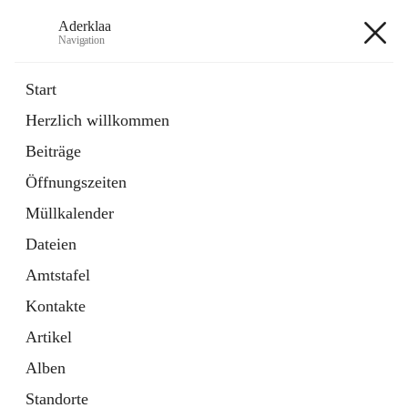
Aderklaa
Navigation
Aderklaa
Start
Herzlich willkommen
Bürgerservice
Beiträge
6 Schnellzugriffe
Öffnungszeiten
Gemeinde
3 Schnellzugriffe
Müllkalender
Dateien
+4
Amtstafel
Kontakte
Artikel
Alben
Hauptadresse
Standorte