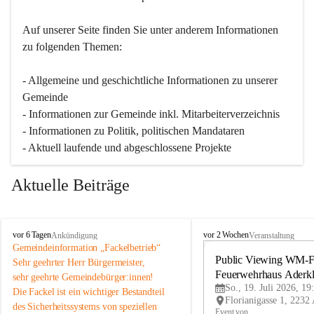
Auf unserer Seite finden Sie un­ter an­de­rem Informationen 
zu folgenden Themen:
- Allgemeine und geschichtliche Informationen zu unserer 
Gemeinde
- Informationen zur Gemeinde inkl. Mitarbeiterverzeichnis
- Informationen zu Politik, politischen Mandataren
- Aktuell laufende und abgeschlossene Projekte
Aktuelle Beiträge
A
A
vor 6 Tagen
vor 2 Wochen
Ankündigung
Veranstaltung
d
d
Gemeindeinformation „Fackelbetrieb“
e
e
Public Viewing WM-Fi
Sehr geehrter Herr Bürgermeister,
r
r
Feuerwehrhaus Aderk
sehr geehrte Gemeindebürger:innen!
k
k
So., 19. Juli 2026, 19
Die Fackel ist ein wichtiger Bestandteil 
l
l
des Sicherheitssystems von speziellen 
a
a
Event von