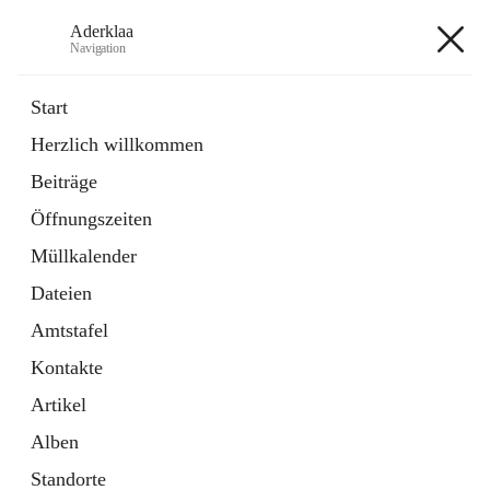
Aderklaa
Navigation
Aderklaa
Start
Herzlich willkommen
Bürgerservice
Beiträge
6 Schnellzugriffe
Öffnungszeiten
Gemeinde
3 Schnellzugriffe
Müllkalender
Dateien
+4
Amtstafel
Kontakte
Artikel
Alben
Hauptadresse
Standorte