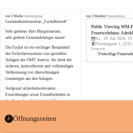
A
A
vor 1 Woche
vor 2 Wochen
Ankündigung
Veranstaltung
d
d
Gemeindeinformation „Fackelbetrieb“
e
e
Public Viewing WM-Fi
Sehr geehrter Herr Bürgermeister,
r
r
Feuerwehrhaus Aderk
k
k
sehr geehrte Gemeindebürger:innen!
So., 19. Juli 2026, 19
l
l
Die Fackel ist ein wichtiger Bestandteil 
a
a
Event von
a
a
des Sicherheitssystems von speziellen 
Freiwillige Feuerwe
Anlagen der OMV Austria. Sie dient der 
sicheren, kontrollierten und vollständigen 
Verbrennung von überschüssigen 
Gasmengen aus den Anlagen.
Aufgrund sicherheitsrelevanter 
Einrichtungen sowie Einstellarbeiten in 
der Gasstation Aderklaa ist fallweise 
sichtbarerer Flammenschein an der 
Fackelanlage zu beobachten. In den 
Öffnungszeiten
kommenden Tagen und Wochen wird 
diese gut kontrollierte Flamme sichtbar 
sein.