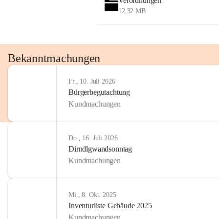
Verordnungen
OMV AustriaExploration & Production 
12,32 MB
GmbH
Protteser Straße 40
2230 Gänserndorf 
Austria
Tel. +43 1 404 40 - 327 15
Bekanntmachungen
Fax +43 1 404 40 - 390 27 
Mailto: 
omv.alarmdienst@kontraktor.at
Fr., 10. Juli 2026
http://www.omv.com
Bürgerbegutachtung
Kundmachungen
Do., 16. Juli 2026
Dirndlgwandsonntag
Kundmachungen
Mi., 8. Okt. 2025
Inventurliste Gebäude 2025
Kundmachungen