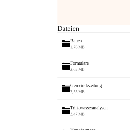
Sehr geehrte Damen und Herren!
Dateien
Die OMV wird im Zuge von 
Bauen
Wartungsarbeiten
1,76 MB
am Montag, 10. August 2026 auf der 
Formulare
Station ADERKLAA Gas abfackeln.
2,62 MB
Es kann zu Geräuschbildung und 
Flammenerscheinungen kommen.
Gemeindezeitung
Mitarbeiter der OMV sind vor Ort und 
7,55 MB
haben alle Sicherheitsvorkehrungen 
getroffen.
Trinkwasseranalysen
Danke für Ihr Verständnis.
3,47 MB
Alarmdienst