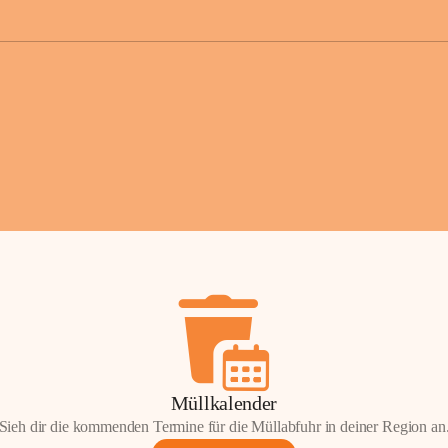
der Gemei
Sollten Sie
erhalten od
Mail tatsä
stammt, kon
Gemeindeam
für Sie.
Vielen Dan
Ihre Mithil
Bernhard 
Bürgermeis
Müllkalender
Sieh dir die kommenden Termine für die Müllabfuhr in deiner Region an