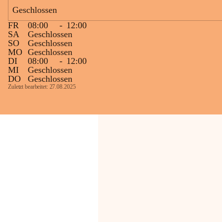
Geschlossen
Die OMV Austria ist bemüht, für die 
FR
08:00
-
12:00
Bevölkerung ungewohnte, jedoch 
SA
Geschlossen
technisch notwendige Betriebszustände so 
SO
Geschlossen
kurz wie möglich zu halten.
MO
Geschlossen
DI
08:00
-
12:00
Wir bitten daher die umliegende 
MI
Geschlossen
Bevölkerung um Verständnis.
DO
Geschlossen
Zuletzt bearbeitet: 27.08.2025
Glück Auf!
OMV Austria Exploration & Production 
GmbH
Anrainerservice
0800 240140
E-Mail: 
anrainer-service@omv.com
Bei Fragen, Anliegen oder Beschwerden.