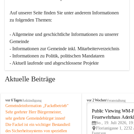
Auf unserer Seite finden Sie un­ter an­de­rem Informationen 
zu folgenden Themen:
- Allgemeine und geschichtliche Informationen zu unserer 
Gemeinde
- Informationen zur Gemeinde inkl. Mitarbeiterverzeichnis
- Informationen zu Politik, politischen Mandataren
- Aktuell laufende und abgeschlossene Projekte
Aktuelle Beiträge
A
A
vor 6 Tagen
vor 2 Wochen
Ankündigung
Veranstaltung
d
d
Gemeindeinformation „Fackelbetrieb“
e
e
Public Viewing WM-Fi
Sehr geehrter Herr Bürgermeister,
r
r
Feuerwehrhaus Aderk
sehr geehrte Gemeindebürger:innen!
k
k
So., 19. Juli 2026, 19
Die Fackel ist ein wichtiger Bestandteil 
l
l
des Sicherheitssystems von speziellen 
a
a
Event von