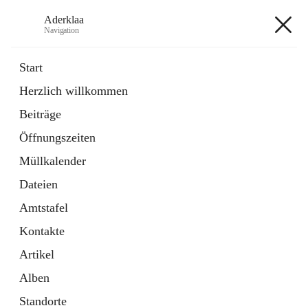
Aderklaa
Navigation
Aderklaa
Start
Herzlich willkommen
Bürgerservice
Beiträge
6 Schnellzugriffe
Öffnungszeiten
Gemeinde
3 Schnellzugriffe
Müllkalender
Dateien
+4
Amtstafel
Kontakte
Artikel
Alben
Hauptadresse
Standorte