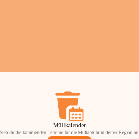
der Gemei
Sollten Sie
erhalten od
Mail tatsä
stammt, kon
Gemeindeam
für Sie.
Vielen Dan
Ihre Mithil
Bernhard 
Bürgermeis
Müllkalender
Sieh dir die kommenden Termine für die Müllabfuhr in deiner Region an