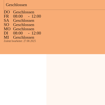
Bevölkerung ungewohnte, jedoch 
Geschlossen
technisch notwendige Betriebszustände so 
kurz wie möglich zu halten.
DO
Geschlossen
Wir bitten daher die umliegende 
FR
08:00
-
12:00
SA
Geschlossen
Bevölkerung um Verständnis.
SO
Geschlossen
MO
Geschlossen
Glück Auf!
DI
08:00
-
12:00
OMV Austria Exploration & Production 
MI
Geschlossen
GmbH
Zuletzt bearbeitet: 27.08.2025
Anrainerservice
0800 240140
E-Mail: 
anrainer-service@omv.com
Bei Fragen, Anliegen oder Beschwerden.
Sehr geehrte Damen und Herren!
Die OMV wird im Zuge von 
Wartungsarbeiten