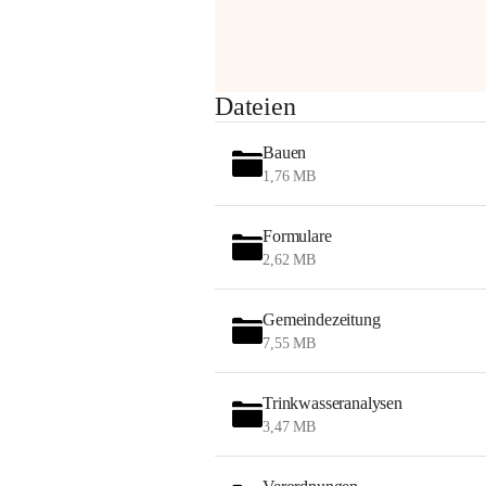
am Montag, 10. August 2026 auf der 
Station ADERKLAA Gas abfackeln.
Es kann zu Geräuschbildung und 
Dateien
Flammenerscheinungen kommen.
Mitarbeiter der OMV sind vor Ort und 
Bauen
haben alle Sicherheitsvorkehrungen 
1,76 MB
getroffen.
Danke für Ihr Verständnis.
Formulare
Alarmdienst
2,62 MB
OMV AustriaExploration & Production 
GmbH
Gemeindezeitung
Protteser Straße 40
7,55 MB
2230 Gänserndorf 
Austria
Tel. +43 1 404 40 - 327 15
Trinkwasseranalysen
Fax +43 1 404 40 - 390 27 
3,47 MB
Mailto: 
omv.alarmdienst@kontraktor.at
http://www.omv.com