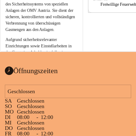
a
a
des Sicherheitssystems von speziellen 
Freiwillige Feuerwe
Anlagen der OMV Austria. Sie dient der 
sicheren, kontrollierten und vollständigen 
Verbrennung von überschüssigen 
Gasmengen aus den Anlagen.
Aufgrund sicherheitsrelevanter 
Einrichtungen sowie Einstellarbeiten in 
der Gasstation Aderklaa ist fallweise 
sichtbarerer Flammenschein an der 
Fackelanlage zu beobachten. In den 
Öffnungszeiten
kommenden Tagen und Wochen wird 
diese gut kontrollierte Flamme sichtbar 
sein.
Geschlossen
Die OMV Austria ist bemüht, für die 
SA
Geschlossen
Bevölkerung ungewohnte, jedoch 
SO
Geschlossen
technisch notwendige Betriebszustände so 
MO
Geschlossen
kurz wie möglich zu halten.
DI
08:00
-
12:00
MI
Geschlossen
Wir bitten daher die umliegende 
DO
Geschlossen
Bevölkerung um Verständnis.
FR
08:00
-
12:00