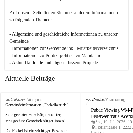
Auf unserer Seite finden Sie un­ter an­de­rem Informationen 
zu folgenden Themen:
- Allgemeine und geschichtliche Informationen zu unserer 
Gemeinde
- Informationen zur Gemeinde inkl. Mitarbeiterverzeichnis
- Informationen zu Politik, politischen Mandataren
- Aktuell laufende und abgeschlossene Projekte
Aktuelle Beiträge
A
A
vor 1 Woche
vor 2 Wochen
Ankündigung
Veranstaltung
d
d
Gemeindeinformation „Fackelbetrieb“
e
e
Public Viewing WM-Fi
Sehr geehrter Herr Bürgermeister,
r
r
Feuerwehrhaus Aderk
k
k
sehr geehrte Gemeindebürger:innen!
So., 19. Juli 2026, 19
l
l
Die Fackel ist ein wichtiger Bestandteil 
a
a
Event von