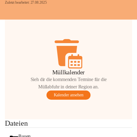
Zuletzt bearbeitet: 27.08.2025
Glück Auf!
OMV Austria Exploration & Production 
GmbH
Anrainerservice
0800 240140
E-Mail: 
anrainer-service@omv.com
Müllkalender
Bei Fragen, Anliegen oder Beschwerden.
Sieh dir die kommenden Termine für die
Müllabfuhr in deiner Region an.
Kalender ansehen
Sehr geehrte Damen und Herren!
Dateien
Die OMV wird im Zuge von 
Wartungsarbeiten
Bauen