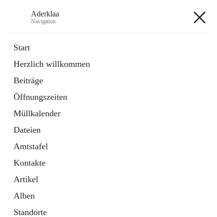
Aderklaa
Navigation
Aderklaa
Start
Herzlich willkommen
Bürgerservice
Beiträge
6 Schnellzugriffe
Öffnungszeiten
Gemeinde
3 Schnellzugriffe
Müllkalender
Dateien
+4
Amtstafel
Kontakte
Artikel
Alben
Hauptadresse
Standorte