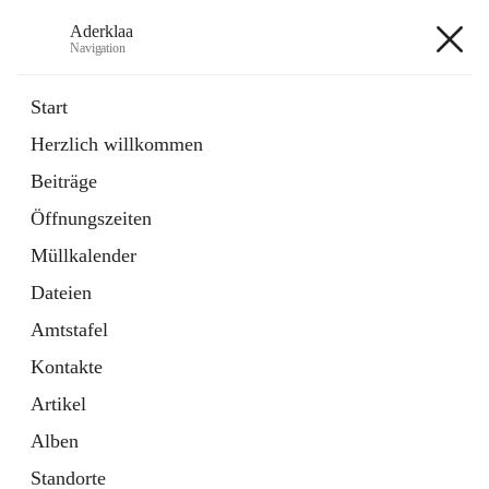
Aderklaa
Navigation
Aderklaa
Start
Herzlich willkommen
Bürgerservice
Beiträge
6 Schnellzugriffe
Öffnungszeiten
Gemeinde
3 Schnellzugriffe
Müllkalender
Dateien
+4
Amtstafel
Kontakte
Artikel
Alben
Hauptadresse
Standorte