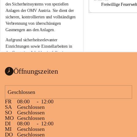
a
a
des Sicherheitssystems von speziellen 
Freiwillige Feuerwe
Anlagen der OMV Austria. Sie dient der 
sicheren, kontrollierten und vollständigen 
Verbrennung von überschüssigen 
Gasmengen aus den Anlagen.
Aufgrund sicherheitsrelevanter 
Einrichtungen sowie Einstellarbeiten in 
der Gasstation Aderklaa ist fallweise 
sichtbarerer Flammenschein an der 
Fackelanlage zu beobachten. In den 
Öffnungszeiten
kommenden Tagen und Wochen wird 
diese gut kontrollierte Flamme sichtbar 
sein.
Geschlossen
Die OMV Austria ist bemüht, für die 
FR
08:00
-
12:00
Bevölkerung ungewohnte, jedoch 
SA
Geschlossen
technisch notwendige Betriebszustände so 
SO
Geschlossen
kurz wie möglich zu halten.
MO
Geschlossen
DI
08:00
-
12:00
Wir bitten daher die umliegende 
MI
Geschlossen
Bevölkerung um Verständnis.
DO
Geschlossen