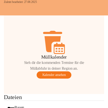
Zuletzt bearbeitet: 27.08.2025
Glück Auf!
OMV Austria Exploration & Production 
GmbH
Anrainerservice
0800 240140
E-Mail: 
anrainer-service@omv.com
Müllkalender
Bei Fragen, Anliegen oder Beschwerden.
Sieh dir die kommenden Termine für die
Müllabfuhr in deiner Region an.
Kalender ansehen
Sehr geehrte Damen und Herren!
Dateien
Die OMV wird im Zuge von 
Wartungsarbeiten
Bauen