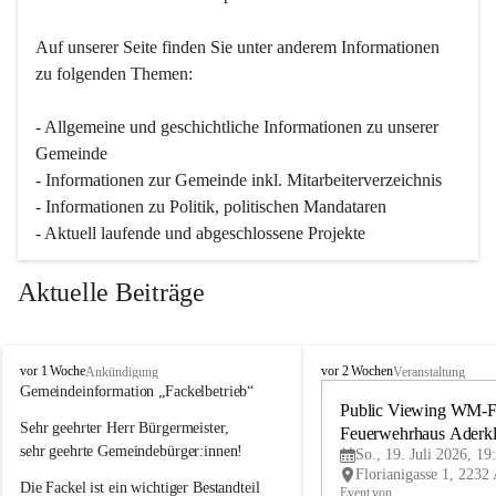
Auf unserer Seite finden Sie un­ter an­de­rem Informationen 
zu folgenden Themen:
- Allgemeine und geschichtliche Informationen zu unserer 
Gemeinde
- Informationen zur Gemeinde inkl. Mitarbeiterverzeichnis
- Informationen zu Politik, politischen Mandataren
- Aktuell laufende und abgeschlossene Projekte
Aktuelle Beiträge
A
A
vor 1 Woche
vor 2 Wochen
Ankündigung
Veranstaltung
d
d
Gemeindeinformation „Fackelbetrieb“
e
e
Public Viewing WM-Fi
Sehr geehrter Herr Bürgermeister,
r
r
Feuerwehrhaus Aderk
k
k
sehr geehrte Gemeindebürger:innen!
So., 19. Juli 2026, 19
l
l
Die Fackel ist ein wichtiger Bestandteil 
a
a
Event von