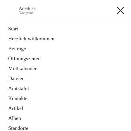
Aderklaa
Navigation
Aderklaa
Start
Herzlich willkommen
Bürgerservice
Beiträge
6 Schnellzugriffe
Öffnungszeiten
Gemeinde
3 Schnellzugriffe
Müllkalender
Dateien
+4
Amtstafel
Kontakte
Artikel
Alben
Hauptadresse
Standorte