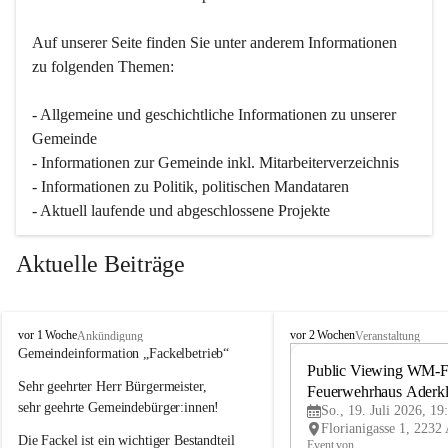
Auf unserer Seite finden Sie un­ter an­de­rem Informationen 
zu folgenden Themen:
- Allgemeine und geschichtliche Informationen zu unserer 
Gemeinde
- Informationen zur Gemeinde inkl. Mitarbeiterverzeichnis
- Informationen zu Politik, politischen Mandataren
- Aktuell laufende und abgeschlossene Projekte
Aktuelle Beiträge
A
A
vor 1 Woche
vor 2 Wochen
Ankündigung
Veranstaltung
d
d
Gemeindeinformation „Fackelbetrieb“
e
e
Public Viewing WM-Fi
Sehr geehrter Herr Bürgermeister,
r
r
Feuerwehrhaus Aderk
k
k
sehr geehrte Gemeindebürger:innen!
So., 19. Juli 2026, 19
l
l
Die Fackel ist ein wichtiger Bestandteil 
a
a
Event von