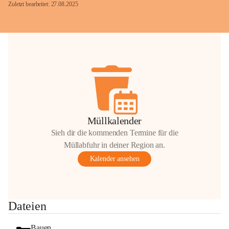
Zuletzt bearbeitet: 27.08.2025
Glück Auf!
OMV Austria Exploration & Production 
GmbH
Anrainerservice
0800 240140
E-Mail: 
anrainer-service@omv.com
Müllkalender
Bei Fragen, Anliegen oder Beschwerden.
Sieh dir die kommenden Termine für die
Müllabfuhr in deiner Region an.
Kalender ansehen
Sehr geehrte Damen und Herren!
Dateien
Die OMV wird im Zuge von 
Wartungsarbeiten
Bauen