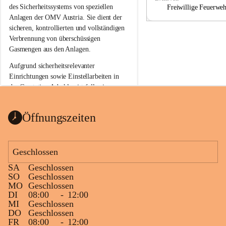
a
a
des Sicherheitssystems von speziellen 
Freiwillige Feuerwe
Anlagen der OMV Austria. Sie dient der 
sicheren, kontrollierten und vollständigen 
Verbrennung von überschüssigen 
Gasmengen aus den Anlagen.
Aufgrund sicherheitsrelevanter 
Einrichtungen sowie Einstellarbeiten in 
der Gasstation Aderklaa ist fallweise 
sichtbarerer Flammenschein an der 
Fackelanlage zu beobachten. In den 
Öffnungszeiten
kommenden Tagen und Wochen wird 
diese gut kontrollierte Flamme sichtbar 
sein.
Geschlossen
Die OMV Austria ist bemüht, für die 
SA
Geschlossen
Bevölkerung ungewohnte, jedoch 
SO
Geschlossen
technisch notwendige Betriebszustände so 
MO
Geschlossen
kurz wie möglich zu halten.
DI
08:00
-
12:00
MI
Geschlossen
Wir bitten daher die umliegende 
DO
Geschlossen
Bevölkerung um Verständnis.
FR
08:00
-
12:00