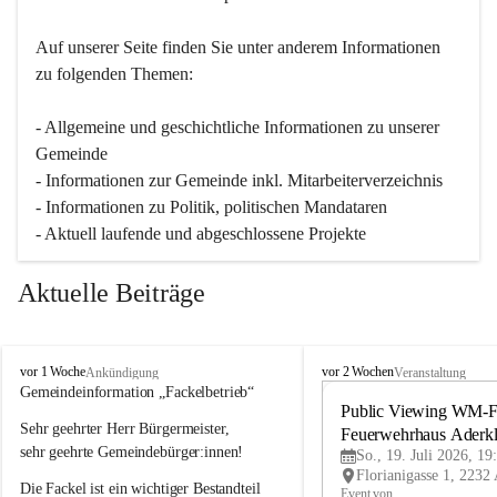
Auf unserer Seite finden Sie un­ter an­de­rem Informationen 
zu folgenden Themen:
- Allgemeine und geschichtliche Informationen zu unserer 
Gemeinde
- Informationen zur Gemeinde inkl. Mitarbeiterverzeichnis
- Informationen zu Politik, politischen Mandataren
- Aktuell laufende und abgeschlossene Projekte
Aktuelle Beiträge
A
A
vor 1 Woche
vor 2 Wochen
Ankündigung
Veranstaltung
d
d
Gemeindeinformation „Fackelbetrieb“
e
e
Public Viewing WM-Fi
Sehr geehrter Herr Bürgermeister,
r
r
Feuerwehrhaus Aderk
k
k
sehr geehrte Gemeindebürger:innen!
So., 19. Juli 2026, 19
l
l
Die Fackel ist ein wichtiger Bestandteil 
a
a
Event von