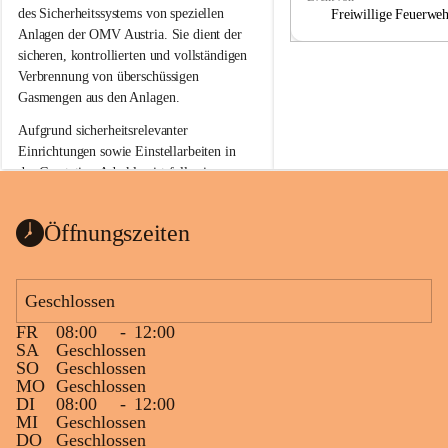
a
a
des Sicherheitssystems von speziellen 
Freiwillige Feuerwe
Anlagen der OMV Austria. Sie dient der 
sicheren, kontrollierten und vollständigen 
Verbrennung von überschüssigen 
Gasmengen aus den Anlagen.
Aufgrund sicherheitsrelevanter 
Einrichtungen sowie Einstellarbeiten in 
der Gasstation Aderklaa ist fallweise 
sichtbarerer Flammenschein an der 
Fackelanlage zu beobachten. In den 
Öffnungszeiten
kommenden Tagen und Wochen wird 
diese gut kontrollierte Flamme sichtbar 
sein.
Geschlossen
Die OMV Austria ist bemüht, für die 
FR
08:00
-
12:00
Bevölkerung ungewohnte, jedoch 
SA
Geschlossen
technisch notwendige Betriebszustände so 
SO
Geschlossen
kurz wie möglich zu halten.
MO
Geschlossen
DI
08:00
-
12:00
Wir bitten daher die umliegende 
MI
Geschlossen
Bevölkerung um Verständnis.
DO
Geschlossen