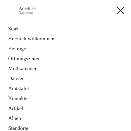
Aderklaa
Navigation
Aderklaa
Start
Herzlich willkommen
Bürgerservice
Beiträge
6 Schnellzugriffe
Öffnungszeiten
Gemeinde
3 Schnellzugriffe
Müllkalender
Dateien
+4
Amtstafel
Kontakte
Artikel
Alben
Hauptadresse
Standorte