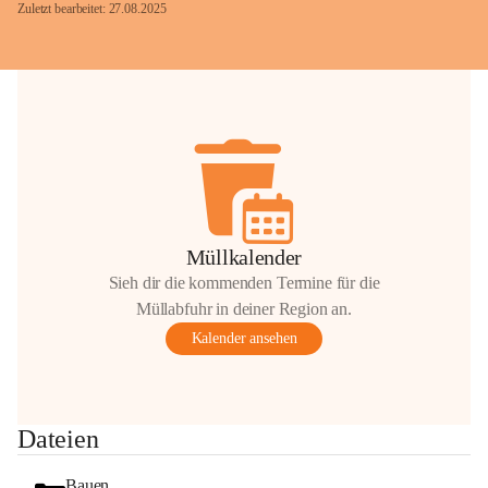
Zuletzt bearbeitet: 27.08.2025
Glück Auf!
OMV Austria Exploration & Production 
GmbH
Anrainerservice
0800 240140
E-Mail: 
anrainer-service@omv.com
Müllkalender
Bei Fragen, Anliegen oder Beschwerden.
Sieh dir die kommenden Termine für die
Müllabfuhr in deiner Region an.
Kalender ansehen
Sehr geehrte Damen und Herren!
Dateien
Die OMV wird im Zuge von 
Wartungsarbeiten
Bauen