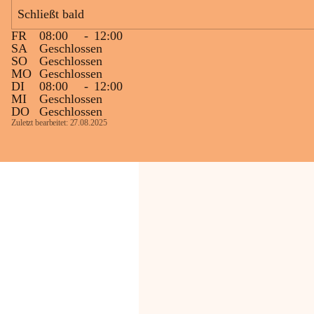
Bevölkerung ungewohnte, jedoch 
Schließt bald
technisch notwendige Betriebszustände so 
kurz wie möglich zu halten.
FR
08:00
-
12:00
Wir bitten daher die umliegende 
SA
Geschlossen
SO
Geschlossen
Bevölkerung um Verständnis.
MO
Geschlossen
DI
08:00
-
12:00
Glück Auf!
MI
Geschlossen
OMV Austria Exploration & Production 
DO
Geschlossen
GmbH
Zuletzt bearbeitet: 27.08.2025
Anrainerservice
0800 240140
E-Mail: 
anrainer-service@omv.com
Bei Fragen, Anliegen oder Beschwerden.
Sehr geehrte Damen und Herren!
Die OMV wird im Zuge von 
Wartungsarbeiten