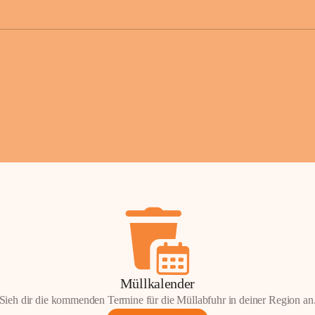
der Gemei
Sollten Sie
erhalten od
Mail tatsä
stammt, kon
Gemeindeam
für Sie.
Vielen Dan
Ihre Mithil
Bernhard 
Bürgermeis
Müllkalender
Sieh dir die kommenden Termine für die Müllabfuhr in deiner Region an