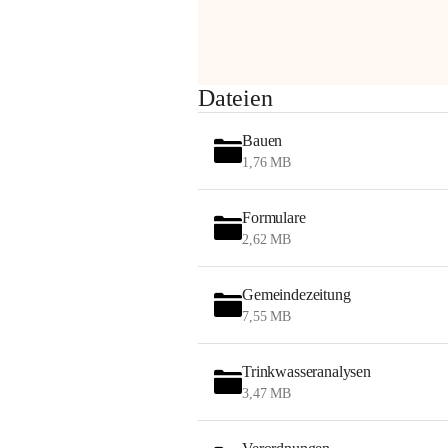
am Montag, 10. August 2026 auf der 
Station ADERKLAA Gas abfackeln.
Es kann zu Geräuschbildung und 
Dateien
Flammenerscheinungen kommen.
Mitarbeiter der OMV sind vor Ort und 
Bauen
haben alle Sicherheitsvorkehrungen 
1,76 MB
getroffen.
Danke für Ihr Verständnis.
Formulare
Alarmdienst
2,62 MB
OMV AustriaExploration & Production 
GmbH
Gemeindezeitung
Protteser Straße 40
7,55 MB
2230 Gänserndorf 
Austria
Tel. +43 1 404 40 - 327 15
Trinkwasseranalysen
Fax +43 1 404 40 - 390 27 
3,47 MB
Mailto: 
omv.alarmdienst@kontraktor.at
http://www.omv.com