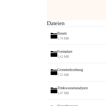
am Montag, 10. August 2026 auf der 
Station ADERKLAA Gas abfackeln.
Es kann zu Geräuschbildung und 
Dateien
Flammenerscheinungen kommen.
Mitarbeiter der OMV sind vor Ort und 
Bauen
haben alle Sicherheitsvorkehrungen 
1,76 MB
getroffen.
Danke für Ihr Verständnis.
Formulare
Alarmdienst
2,62 MB
OMV AustriaExploration & Production 
GmbH
Gemeindezeitung
Protteser Straße 40
7,55 MB
2230 Gänserndorf 
Austria
Tel. +43 1 404 40 - 327 15
Trinkwasseranalysen
Fax +43 1 404 40 - 390 27 
3,47 MB
Mailto: 
omv.alarmdienst@kontraktor.at
http://www.omv.com