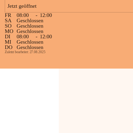
Bevölkerung ungewohnte, jedoch 
Jetzt geöffnet
technisch notwendige Betriebszustände so 
kurz wie möglich zu halten.
FR
08:00
-
12:00
Wir bitten daher die umliegende 
SA
Geschlossen
SO
Geschlossen
Bevölkerung um Verständnis.
MO
Geschlossen
DI
08:00
-
12:00
Glück Auf!
MI
Geschlossen
OMV Austria Exploration & Production 
DO
Geschlossen
GmbH
Zuletzt bearbeitet: 27.08.2025
Anrainerservice
0800 240140
E-Mail: 
anrainer-service@omv.com
Bei Fragen, Anliegen oder Beschwerden.
Sehr geehrte Damen und Herren!
Die OMV wird im Zuge von 
Wartungsarbeiten