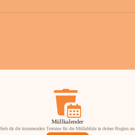
der Gemei
Sollten Sie
erhalten od
Mail tatsä
stammt, kon
Gemeindeam
für Sie.
Vielen Dan
Ihre Mithil
Bernhard 
Bürgermeis
Müllkalender
Sieh dir die kommenden Termine für die Müllabfuhr in deiner Region an