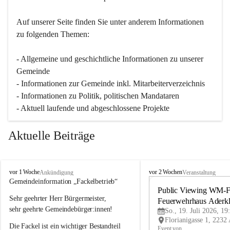
Auf unserer Seite finden Sie un­ter an­de­rem Informationen 
zu folgenden Themen:
- Allgemeine und geschichtliche Informationen zu unserer 
Gemeinde
- Informationen zur Gemeinde inkl. Mitarbeiterverzeichnis
- Informationen zu Politik, politischen Mandataren
- Aktuell laufende und abgeschlossene Projekte
Aktuelle Beiträge
A
A
vor 1 Woche
vor 2 Wochen
Ankündigung
Veranstaltung
d
d
Gemeindeinformation „Fackelbetrieb“
e
e
Public Viewing WM-Fi
Sehr geehrter Herr Bürgermeister,
r
r
Feuerwehrhaus Aderk
k
k
sehr geehrte Gemeindebürger:innen!
So., 19. Juli 2026, 19
l
l
Die Fackel ist ein wichtiger Bestandteil 
a
a
Event von