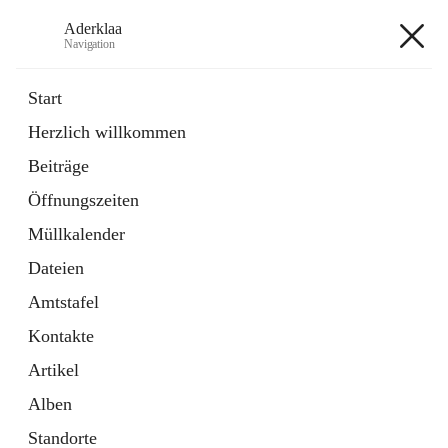
Aderklaa
Navigation
Aderklaa
Start
Herzlich willkommen
Bürgerservice
Beiträge
6 Schnellzugriffe
Öffnungszeiten
Gemeinde
3 Schnellzugriffe
Müllkalender
Dateien
+4
Amtstafel
Kontakte
Artikel
Alben
Hauptadresse
Standorte