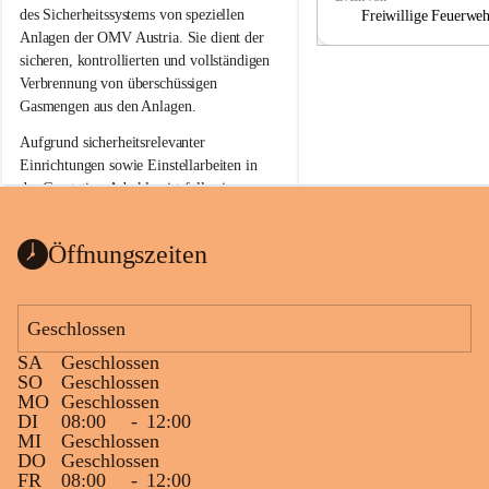
a
a
des Sicherheitssystems von speziellen 
Freiwillige Feuerwe
Anlagen der OMV Austria. Sie dient der 
sicheren, kontrollierten und vollständigen 
Verbrennung von überschüssigen 
Gasmengen aus den Anlagen.
Aufgrund sicherheitsrelevanter 
Einrichtungen sowie Einstellarbeiten in 
der Gasstation Aderklaa ist fallweise 
sichtbarerer Flammenschein an der 
Fackelanlage zu beobachten. In den 
Öffnungszeiten
kommenden Tagen und Wochen wird 
diese gut kontrollierte Flamme sichtbar 
sein.
Geschlossen
Die OMV Austria ist bemüht, für die 
SA
Geschlossen
Bevölkerung ungewohnte, jedoch 
SO
Geschlossen
technisch notwendige Betriebszustände so 
MO
Geschlossen
kurz wie möglich zu halten.
DI
08:00
-
12:00
MI
Geschlossen
Wir bitten daher die umliegende 
DO
Geschlossen
Bevölkerung um Verständnis.
FR
08:00
-
12:00