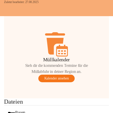
Zuletzt bearbeitet: 27.08.2025
Glück Auf!
OMV Austria Exploration & Production 
GmbH
Anrainerservice
0800 240140
E-Mail: 
anrainer-service@omv.com
Müllkalender
Bei Fragen, Anliegen oder Beschwerden.
Sieh dir die kommenden Termine für die
Müllabfuhr in deiner Region an.
Kalender ansehen
Sehr geehrte Damen und Herren!
Dateien
Die OMV wird im Zuge von 
Wartungsarbeiten
Bauen