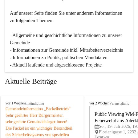
Auf unserer Seite finden Sie un­ter an­de­rem Informationen 
zu folgenden Themen:
- Allgemeine und geschichtliche Informationen zu unserer 
Gemeinde
- Informationen zur Gemeinde inkl. Mitarbeiterverzeichnis
- Informationen zu Politik, politischen Mandataren
- Aktuell laufende und abgeschlossene Projekte
Aktuelle Beiträge
A
A
vor 1 Woche
vor 2 Wochen
Ankündigung
Veranstaltung
d
d
Gemeindeinformation „Fackelbetrieb“
e
e
Public Viewing WM-Fi
Sehr geehrter Herr Bürgermeister,
r
r
Feuerwehrhaus Aderk
sehr geehrte Gemeindebürger:innen!
k
k
So., 19. Juli 2026, 19
Die Fackel ist ein wichtiger Bestandteil 
l
l
des Sicherheitssystems von speziellen 
a
a
Event von