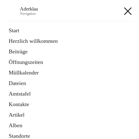
Aderklaa
Navigation
Aderklaa
Start
Herzlich willkommen
Bürgerservice
Beiträge
6 Schnellzugriffe
Öffnungszeiten
Gemeinde
3 Schnellzugriffe
Müllkalender
Dateien
+4
Amtstafel
Kontakte
Artikel
Alben
Hauptadresse
Standorte