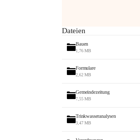
am Montag, 10. August 2026 auf der 
Station ADERKLAA Gas abfackeln.
Es kann zu Geräuschbildung und 
Dateien
Flammenerscheinungen kommen.
Mitarbeiter der OMV sind vor Ort und 
Bauen
haben alle Sicherheitsvorkehrungen 
1,76 MB
getroffen.
Danke für Ihr Verständnis.
Formulare
Alarmdienst
2,62 MB
OMV AustriaExploration & Production 
GmbH
Gemeindezeitung
Protteser Straße 40
7,55 MB
2230 Gänserndorf 
Austria
Tel. +43 1 404 40 - 327 15
Trinkwasseranalysen
Fax +43 1 404 40 - 390 27 
3,47 MB
Mailto: 
omv.alarmdienst@kontraktor.at
http://www.omv.com