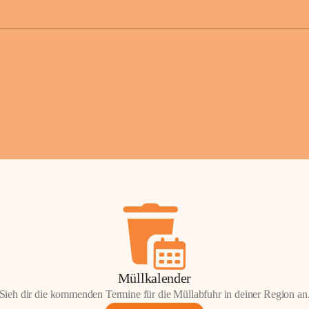
der Gemei
Sollten Sie
erhalten od
Mail tatsä
stammt, kon
Gemeindeam
für Sie.
Vielen Dan
Ihre Mithil
Bernhard 
Bürgermeis
Müllkalender
Sieh dir die kommenden Termine für die Müllabfuhr in deiner Region an