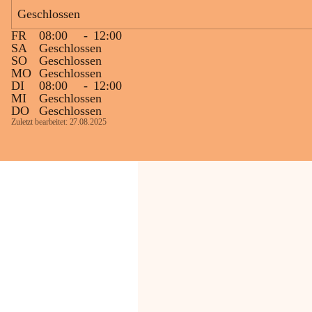
Bevölkerung ungewohnte, jedoch 
Geschlossen
technisch notwendige Betriebszustände so 
kurz wie möglich zu halten.
FR
08:00
-
12:00
Wir bitten daher die umliegende 
SA
Geschlossen
SO
Geschlossen
Bevölkerung um Verständnis.
MO
Geschlossen
DI
08:00
-
12:00
Glück Auf!
MI
Geschlossen
OMV Austria Exploration & Production 
DO
Geschlossen
GmbH
Zuletzt bearbeitet: 27.08.2025
Anrainerservice
0800 240140
E-Mail: 
anrainer-service@omv.com
Bei Fragen, Anliegen oder Beschwerden.
Sehr geehrte Damen und Herren!
Die OMV wird im Zuge von 
Wartungsarbeiten