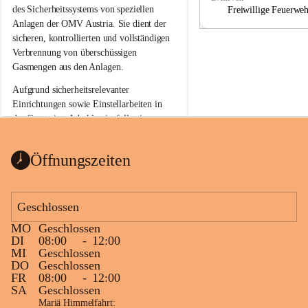
a
a
des Sicherheitssystems von speziellen 
Freiwillige Feuerwe
Anlagen der OMV Austria. Sie dient der 
sicheren, kontrollierten und vollständigen 
Verbrennung von überschüssigen 
Gasmengen aus den Anlagen.
Aufgrund sicherheitsrelevanter 
Einrichtungen sowie Einstellarbeiten in 
der Gasstation Aderklaa ist fallweise 
sichtbarerer Flammenschein an der 
Fackelanlage zu beobachten. In den 
Öffnungszeiten
kommenden Tagen und Wochen wird 
diese gut kontrollierte Flamme sichtbar 
sein.
Geschlossen
Die OMV Austria ist bemüht, für die 
MO
Geschlossen
Bevölkerung ungewohnte, jedoch 
DI
08:00
-
12:00
technisch notwendige Betriebszustände so 
MI
Geschlossen
kurz wie möglich zu halten.
DO
Geschlossen
FR
08:00
-
12:00
Wir bitten daher die umliegende 
SA
Geschlossen
Bevölkerung um Verständnis.
Mariä Himmelfahrt: