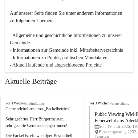
Auf unserer Seite finden Sie un­ter an­de­rem Informationen 
zu folgenden Themen:
- Allgemeine und geschichtliche Informationen zu unserer 
Gemeinde
- Informationen zur Gemeinde inkl. Mitarbeiterverzeichnis
- Informationen zu Politik, politischen Mandataren
- Aktuell laufende und abgeschlossene Projekte
Aktuelle Beiträge
A
A
vor 1 Woche
vor 3 Wochen
Ankündigung
Veranstaltung
d
d
Gemeindeinformation „Fackelbetrieb“
e
e
Public Viewing WM-Fi
Sehr geehrter Herr Bürgermeister,
r
r
Feuerwehrhaus Aderk
k
k
sehr geehrte Gemeindebürger:innen!
So., 19. Juli 2026, 19
l
l
Die Fackel ist ein wichtiger Bestandteil 
a
a
Event von