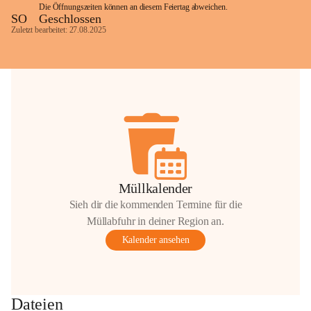
Die Öffnungszeiten können an diesem Feiertag abweichen.
SO
Geschlossen
Zuletzt bearbeitet: 27.08.2025
Glück Auf!
OMV Austria Exploration & Production 
GmbH
Anrainerservice
0800 240140
E-Mail: 
anrainer-service@omv.com
Bei Fragen, Anliegen oder Beschwerden.
Müllkalender
Sieh dir die kommenden Termine für die
Müllabfuhr in deiner Region an.
Kalender ansehen
Sehr geehrte Damen und Herren!
Die OMV wird im Zuge von 
Dateien
Wartungsarbeiten