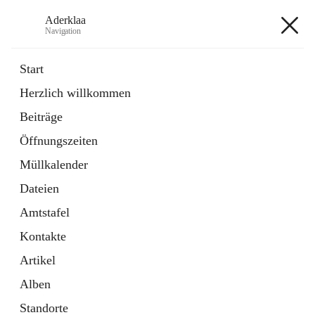
Aderklaa
Navigation
Aderklaa
Start
Herzlich willkommen
Bürgerservice
Beiträge
6 Schnellzugriffe
Öffnungszeiten
Gemeinde
3 Schnellzugriffe
Müllkalender
Dateien
+4
Amtstafel
Kontakte
Artikel
Alben
Hauptadresse
Standorte