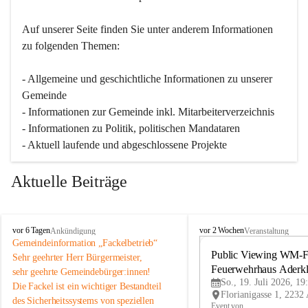
Auf unserer Seite finden Sie un­ter an­de­rem Informationen 
zu folgenden Themen:
- Allgemeine und geschichtliche Informationen zu unserer 
Gemeinde
- Informationen zur Gemeinde inkl. Mitarbeiterverzeichnis
- Informationen zu Politik, politischen Mandataren
- Aktuell laufende und abgeschlossene Projekte
Aktuelle Beiträge
A
A
vor 6 Tagen
vor 2 Wochen
Ankündigung
Veranstaltung
d
d
Gemeindeinformation „Fackelbetrieb“
e
e
Public Viewing WM-Fi
Sehr geehrter Herr Bürgermeister,
r
r
Feuerwehrhaus Aderk
sehr geehrte Gemeindebürger:innen!
k
k
So., 19. Juli 2026, 19
Die Fackel ist ein wichtiger Bestandteil 
l
l
des Sicherheitssystems von speziellen 
a
a
Event von