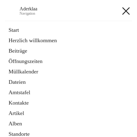
Aderklaa
Navigation
Aderklaa
Start
Herzlich willkommen
Bürgerservice
Beiträge
6 Schnellzugriffe
Öffnungszeiten
Gemeinde
3 Schnellzugriffe
Müllkalender
Dateien
+4
Amtstafel
Kontakte
Artikel
Alben
Hauptadresse
Standorte