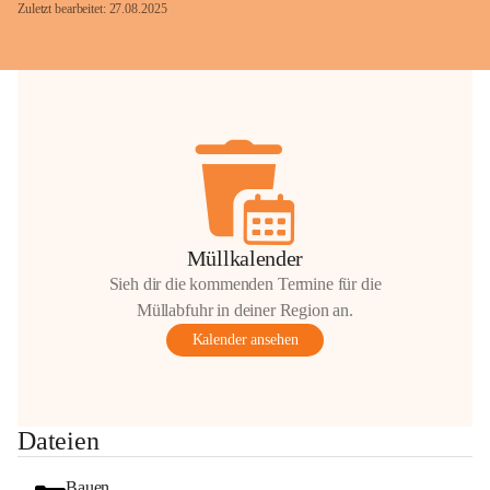
Zuletzt bearbeitet: 27.08.2025
Glück Auf!
OMV Austria Exploration & Production 
GmbH
Anrainerservice
0800 240140
E-Mail: 
anrainer-service@omv.com
Müllkalender
Bei Fragen, Anliegen oder Beschwerden.
Sieh dir die kommenden Termine für die
Müllabfuhr in deiner Region an.
Kalender ansehen
Sehr geehrte Damen und Herren!
Dateien
Die OMV wird im Zuge von 
Wartungsarbeiten
Bauen