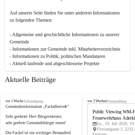
Auf unserer Seite finden Sie un­ter an­de­rem Informationen 
zu folgenden Themen:
- Allgemeine und geschichtliche Informationen zu unserer 
Gemeinde
- Informationen zur Gemeinde inkl. Mitarbeiterverzeichnis
- Informationen zu Politik, politischen Mandataren
- Aktuell laufende und abgeschlossene Projekte
Aktuelle Beiträge
A
A
vor 1 Woche
vor 2 Wochen
Ankündigung
Veranstaltung
d
d
Gemeindeinformation „Fackelbetrieb“
e
e
Public Viewing WM-Fi
Sehr geehrter Herr Bürgermeister,
r
r
Feuerwehrhaus Aderk
k
k
sehr geehrte Gemeindebürger:innen!
So., 19. Juli 2026, 19
l
l
Die Fackel ist ein wichtiger Bestandteil 
a
a
Event von