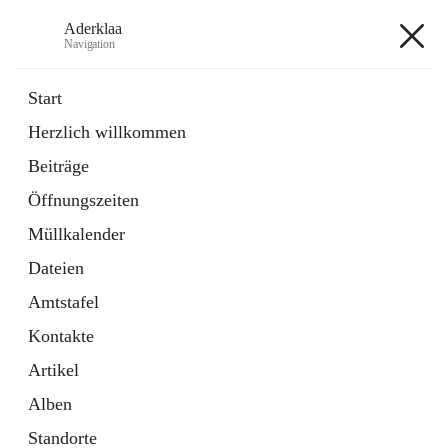
Aderklaa
Navigation
Aderklaa
Start
Herzlich willkommen
Bürgerservice
Beiträge
6 Schnellzugriffe
Öffnungszeiten
Gemeinde
3 Schnellzugriffe
Müllkalender
Dateien
+4
Amtstafel
Kontakte
Artikel
Alben
Hauptadresse
Standorte