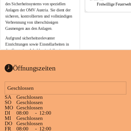
a
a
des Sicherheitssystems von speziellen 
Freiwillige Feuerwe
Anlagen der OMV Austria. Sie dient der 
sicheren, kontrollierten und vollständigen 
Verbrennung von überschüssigen 
Gasmengen aus den Anlagen.
Aufgrund sicherheitsrelevanter 
Einrichtungen sowie Einstellarbeiten in 
der Gasstation Aderklaa ist fallweise 
sichtbarerer Flammenschein an der 
Fackelanlage zu beobachten. In den 
Öffnungszeiten
kommenden Tagen und Wochen wird 
diese gut kontrollierte Flamme sichtbar 
sein.
Geschlossen
Die OMV Austria ist bemüht, für die 
SA
Geschlossen
Bevölkerung ungewohnte, jedoch 
SO
Geschlossen
technisch notwendige Betriebszustände so 
MO
Geschlossen
kurz wie möglich zu halten.
DI
08:00
-
12:00
MI
Geschlossen
Wir bitten daher die umliegende 
DO
Geschlossen
Bevölkerung um Verständnis.
FR
08:00
-
12:00