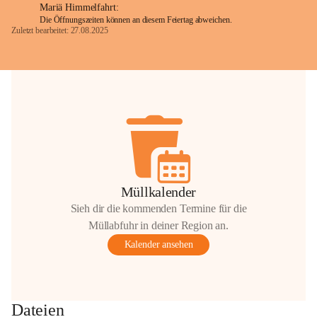
Mariä Himmelfahrt:
Die Öffnungszeiten können an diesem Feiertag abweichen.
Zuletzt bearbeitet: 27.08.2025
Glück Auf!
OMV Austria Exploration & Production 
GmbH
Anrainerservice
0800 240140
E-Mail: 
anrainer-service@omv.com
Bei Fragen, Anliegen oder Beschwerden.
Müllkalender
Sieh dir die kommenden Termine für die
Müllabfuhr in deiner Region an.
Kalender ansehen
Sehr geehrte Damen und Herren!
Die OMV wird im Zuge von 
Dateien
Wartungsarbeiten