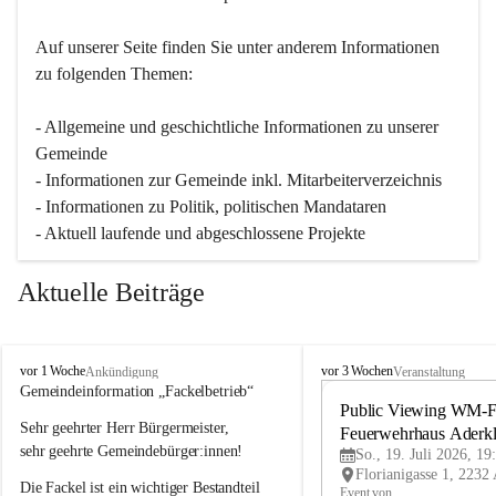
Auf unserer Seite finden Sie un­ter an­de­rem Informationen 
zu folgenden Themen:
- Allgemeine und geschichtliche Informationen zu unserer 
Gemeinde
- Informationen zur Gemeinde inkl. Mitarbeiterverzeichnis
- Informationen zu Politik, politischen Mandataren
- Aktuell laufende und abgeschlossene Projekte
Aktuelle Beiträge
A
A
vor 1 Woche
vor 3 Wochen
Ankündigung
Veranstaltung
d
d
Gemeindeinformation „Fackelbetrieb“
e
e
Public Viewing WM-Fi
Sehr geehrter Herr Bürgermeister,
r
r
Feuerwehrhaus Aderk
k
k
sehr geehrte Gemeindebürger:innen!
So., 19. Juli 2026, 19
l
l
Die Fackel ist ein wichtiger Bestandteil 
a
a
Event von