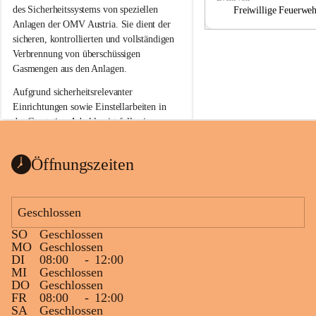
a
a
des Sicherheitssystems von speziellen 
Freiwillige Feuerwe
Anlagen der OMV Austria. Sie dient der 
sicheren, kontrollierten und vollständigen 
Verbrennung von überschüssigen 
Gasmengen aus den Anlagen.
Aufgrund sicherheitsrelevanter 
Einrichtungen sowie Einstellarbeiten in 
der Gasstation Aderklaa ist fallweise 
sichtbarerer Flammenschein an der 
Fackelanlage zu beobachten. In den 
Öffnungszeiten
kommenden Tagen und Wochen wird 
diese gut kontrollierte Flamme sichtbar 
sein.
Geschlossen
Die OMV Austria ist bemüht, für die 
SO
Geschlossen
Bevölkerung ungewohnte, jedoch 
MO
Geschlossen
technisch notwendige Betriebszustände so 
DI
08:00
-
12:00
kurz wie möglich zu halten.
MI
Geschlossen
DO
Geschlossen
Wir bitten daher die umliegende 
FR
08:00
-
12:00
Bevölkerung um Verständnis.
SA
Geschlossen