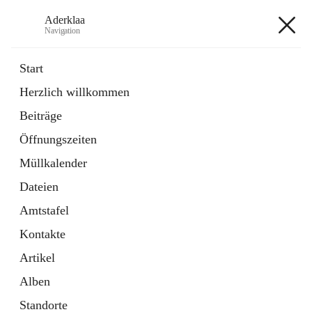
Aderklaa
Navigation
Aderklaa
Start
Herzlich willkommen
Bürgerservice
Beiträge
6 Schnellzugriffe
Öffnungszeiten
Gemeinde
3 Schnellzugriffe
Müllkalender
Dateien
+4
Amtstafel
Kontakte
Artikel
Alben
Hauptadresse
Standorte