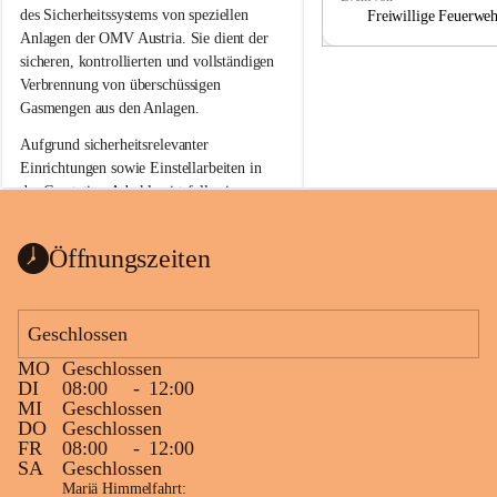
a
a
des Sicherheitssystems von speziellen 
Freiwillige Feuerwe
Anlagen der OMV Austria. Sie dient der 
sicheren, kontrollierten und vollständigen 
Verbrennung von überschüssigen 
Gasmengen aus den Anlagen.
Aufgrund sicherheitsrelevanter 
Einrichtungen sowie Einstellarbeiten in 
der Gasstation Aderklaa ist fallweise 
sichtbarerer Flammenschein an der 
Fackelanlage zu beobachten. In den 
Öffnungszeiten
kommenden Tagen und Wochen wird 
diese gut kontrollierte Flamme sichtbar 
sein.
Geschlossen
Die OMV Austria ist bemüht, für die 
MO
Geschlossen
Bevölkerung ungewohnte, jedoch 
DI
08:00
-
12:00
technisch notwendige Betriebszustände so 
MI
Geschlossen
kurz wie möglich zu halten.
DO
Geschlossen
FR
08:00
-
12:00
Wir bitten daher die umliegende 
SA
Geschlossen
Bevölkerung um Verständnis.
Mariä Himmelfahrt: