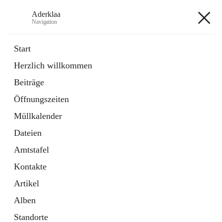
Aderklaa
Navigation
Aderklaa
Start
Herzlich willkommen
Bürgerservice
Beiträge
6 Schnellzugriffe
Öffnungszeiten
Gemeinde
3 Schnellzugriffe
Müllkalender
Dateien
+4
Amtstafel
Kontakte
Artikel
Alben
Hauptadresse
Standorte