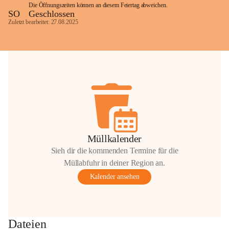
Die Öffnungszeiten können an diesem Feiertag abweichen.
SO
Geschlossen
Zuletzt bearbeitet: 27.08.2025
Glück Auf!
OMV Austria Exploration & Production 
GmbH
Anrainerservice
0800 240140
E-Mail: 
anrainer-service@omv.com
Bei Fragen, Anliegen oder Beschwerden.
Müllkalender
Sieh dir die kommenden Termine für die
Müllabfuhr in deiner Region an.
Kalender ansehen
Sehr geehrte Damen und Herren!
Die OMV wird im Zuge von 
Dateien
Wartungsarbeiten