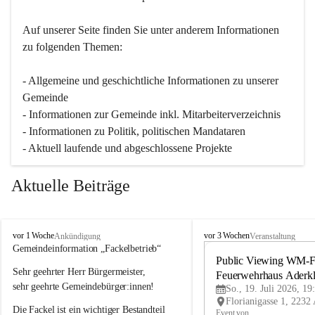
Auf unserer Seite finden Sie un­ter an­de­rem Informationen 
zu folgenden Themen:
- Allgemeine und geschichtliche Informationen zu unserer 
Gemeinde
- Informationen zur Gemeinde inkl. Mitarbeiterverzeichnis
- Informationen zu Politik, politischen Mandataren
- Aktuell laufende und abgeschlossene Projekte
Aktuelle Beiträge
A
A
vor 1 Woche
vor 3 Wochen
Ankündigung
Veranstaltung
d
d
Gemeindeinformation „Fackelbetrieb“
e
e
Public Viewing WM-Fi
Sehr geehrter Herr Bürgermeister,
r
r
Feuerwehrhaus Aderk
k
k
sehr geehrte Gemeindebürger:innen!
So., 19. Juli 2026, 19
l
l
Die Fackel ist ein wichtiger Bestandteil 
a
a
Event von