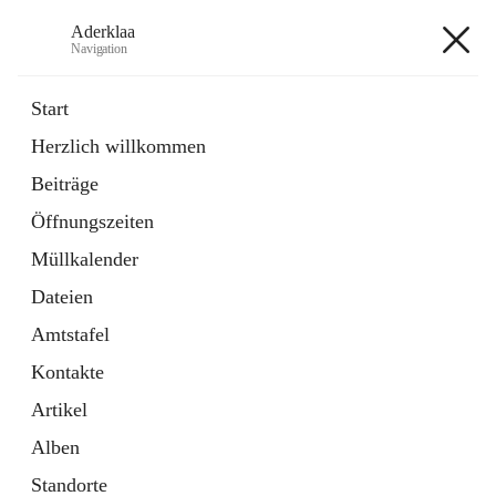
Aderklaa
Navigation
Aderklaa
Start
Herzlich willkommen
Bürgerservice
Beiträge
6 Schnellzugriffe
Öffnungszeiten
Gemeinde
3 Schnellzugriffe
Müllkalender
Dateien
+4
Amtstafel
Kontakte
Artikel
Alben
Hauptadresse
Standorte