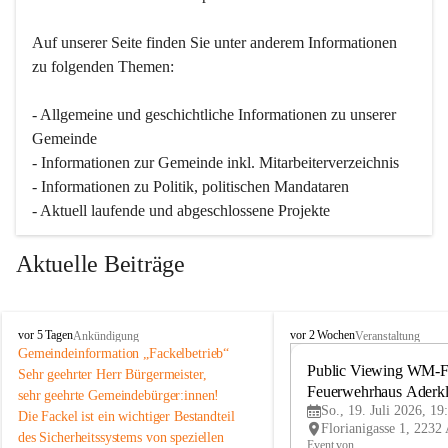
Auf unserer Seite finden Sie un­ter an­de­rem Informationen 
zu folgenden Themen:
- Allgemeine und geschichtliche Informationen zu unserer 
Gemeinde
- Informationen zur Gemeinde inkl. Mitarbeiterverzeichnis
- Informationen zu Politik, politischen Mandataren
- Aktuell laufende und abgeschlossene Projekte
Aktuelle Beiträge
A
A
vor 5 Tagen
vor 2 Wochen
Ankündigung
Veranstaltung
d
d
Gemeindeinformation „Fackelbetrieb“
e
e
Public Viewing WM-Fi
Sehr geehrter Herr Bürgermeister,
r
r
Feuerwehrhaus Aderk
sehr geehrte Gemeindebürger:innen!
k
k
So., 19. Juli 2026, 19
Die Fackel ist ein wichtiger Bestandteil 
l
l
des Sicherheitssystems von speziellen 
a
a
Event von