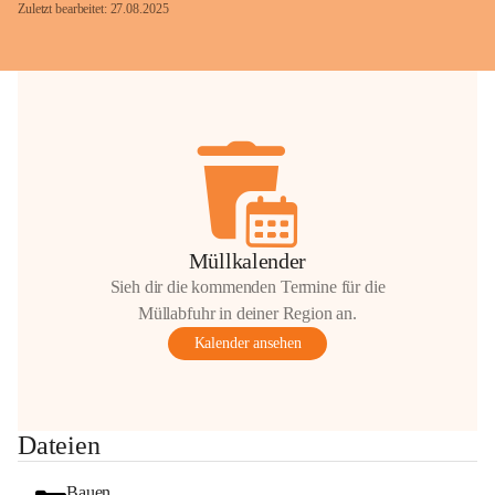
Zuletzt bearbeitet: 27.08.2025
Glück Auf!
OMV Austria Exploration & Production 
GmbH
Anrainerservice
0800 240140
E-Mail: 
anrainer-service@omv.com
Müllkalender
Bei Fragen, Anliegen oder Beschwerden.
Sieh dir die kommenden Termine für die
Müllabfuhr in deiner Region an.
Kalender ansehen
Sehr geehrte Damen und Herren!
Dateien
Die OMV wird im Zuge von 
Wartungsarbeiten
Bauen