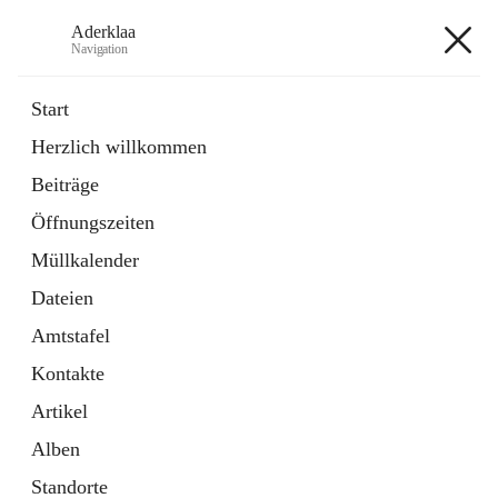
Aderklaa
Navigation
Aderklaa
Start
Herzlich willkommen
Bürgerservice
Beiträge
6 Schnellzugriffe
Öffnungszeiten
Gemeinde
3 Schnellzugriffe
Müllkalender
Dateien
+4
Amtstafel
Kontakte
Artikel
Alben
Hauptadresse
Standorte