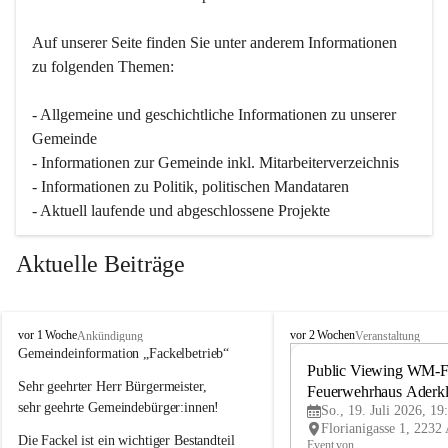
Auf unserer Seite finden Sie un­ter an­de­rem Informationen 
zu folgenden Themen:
- Allgemeine und geschichtliche Informationen zu unserer 
Gemeinde
- Informationen zur Gemeinde inkl. Mitarbeiterverzeichnis
- Informationen zu Politik, politischen Mandataren
- Aktuell laufende und abgeschlossene Projekte
Aktuelle Beiträge
A
A
vor 1 Woche
vor 2 Wochen
Ankündigung
Veranstaltung
d
d
Gemeindeinformation „Fackelbetrieb“
e
e
Public Viewing WM-Fi
Sehr geehrter Herr Bürgermeister,
r
r
Feuerwehrhaus Aderk
k
k
sehr geehrte Gemeindebürger:innen!
So., 19. Juli 2026, 19
l
l
Die Fackel ist ein wichtiger Bestandteil 
a
a
Event von