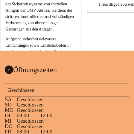
a
a
des Sicherheitssystems von speziellen 
Freiwillige Feuerwe
Anlagen der OMV Austria. Sie dient der 
sicheren, kontrollierten und vollständigen 
Verbrennung von überschüssigen 
Gasmengen aus den Anlagen.
Aufgrund sicherheitsrelevanter 
Einrichtungen sowie Einstellarbeiten in 
der Gasstation Aderklaa ist fallweise 
sichtbarerer Flammenschein an der 
Fackelanlage zu beobachten. In den 
Öffnungszeiten
kommenden Tagen und Wochen wird 
diese gut kontrollierte Flamme sichtbar 
sein.
Geschlossen
Die OMV Austria ist bemüht, für die 
SA
Geschlossen
Bevölkerung ungewohnte, jedoch 
SO
Geschlossen
technisch notwendige Betriebszustände so 
MO
Geschlossen
kurz wie möglich zu halten.
DI
08:00
-
12:00
MI
Geschlossen
Wir bitten daher die umliegende 
DO
Geschlossen
Bevölkerung um Verständnis.
FR
08:00
-
12:00