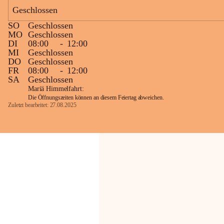
Geschlossen
Die OMV Austria ist bemüht, für die 
SO
Geschlossen
Bevölkerung ungewohnte, jedoch 
MO
Geschlossen
technisch notwendige Betriebszustände so 
DI
08:00
-
12:00
kurz wie möglich zu halten.
MI
Geschlossen
DO
Geschlossen
Wir bitten daher die umliegende 
FR
08:00
-
12:00
Bevölkerung um Verständnis.
SA
Geschlossen
Mariä Himmelfahrt:
Die Öffnungszeiten können an diesem Feiertag abweichen.
Zuletzt bearbeitet: 27.08.2025
Glück Auf!
OMV Austria Exploration & Production 
GmbH
Anrainerservice
0800 240140
E-Mail: 
anrainer-service@omv.com
Bei Fragen, Anliegen oder Beschwerden.