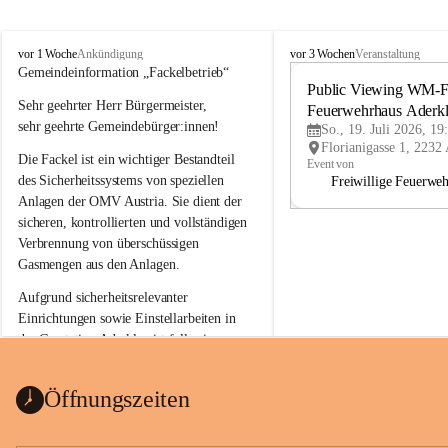
A
A
vor 1 Woche
vor 3 Wochen
Ankündigung
Veranstaltung
d
d
Gemeindeinformation „Fackelbetrieb“
e
e
Public Viewing WM-Fi
Sehr geehrter Herr Bürgermeister,
r
r
Feuerwehrhaus Aderk
k
k
sehr geehrte Gemeindebürger:innen!
So., 19. Juli 2026, 19
l
l
Die Fackel ist ein wichtiger Bestandteil 
a
a
Event von
a
a
des Sicherheitssystems von speziellen 
Freiwillige Feuerwe
Anlagen der OMV Austria. Sie dient der 
sicheren, kontrollierten und vollständigen 
Verbrennung von überschüssigen 
Gasmengen aus den Anlagen.
Aufgrund sicherheitsrelevanter 
Einrichtungen sowie Einstellarbeiten in 
der Gasstation Aderklaa ist fallweise 
sichtbarerer Flammenschein an der 
Fackelanlage zu beobachten. In den 
Öffnungszeiten
kommenden Tagen und Wochen wird 
diese gut kontrollierte Flamme sichtbar 
sein.