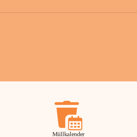
der Gemei
Sollten Sie
erhalten od
Mail tatsä
stammt, kon
Gemeindeam
für Sie.
Vielen Dan
Ihre Mithil
Bernhard 
Bürgermeis
Müllkalender