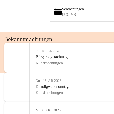
OMV AustriaExploration & Production 
GmbH
Verordnungen
Protteser Straße 40
12,32 MB
2230 Gänserndorf 
Austria
Tel. +43 1 404 40 - 327 15
Fax +43 1 404 40 - 390 27 
Bekanntmachungen
Mailto: 
omv.alarmdienst@kontraktor.at
http://www.omv.com
Fr., 10. Juli 2026
Bürgerbegutachtung
Kundmachungen
Do., 16. Juli 2026
Dirndlgwandsonntag
Kundmachungen
Mi., 8. Okt. 2025