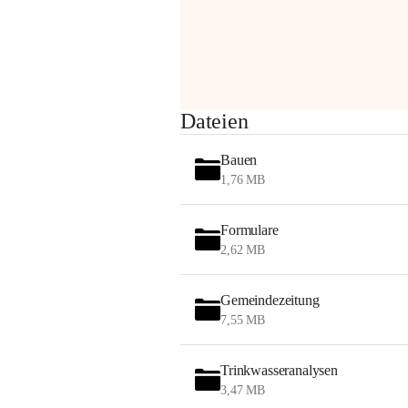
Sehr geehrte Damen und Herren!
Dateien
Die OMV wird im Zuge von 
Wartungsarbeiten
Bauen
am Montag, 10. August 2026 auf der 
1,76 MB
Station ADERKLAA Gas abfackeln.
Formulare
Es kann zu Geräuschbildung und 
2,62 MB
Flammenerscheinungen kommen.
Mitarbeiter der OMV sind vor Ort und 
haben alle Sicherheitsvorkehrungen 
Gemeindezeitung
getroffen.
7,55 MB
Danke für Ihr Verständnis.
Trinkwasseranalysen
Alarmdienst
3,47 MB