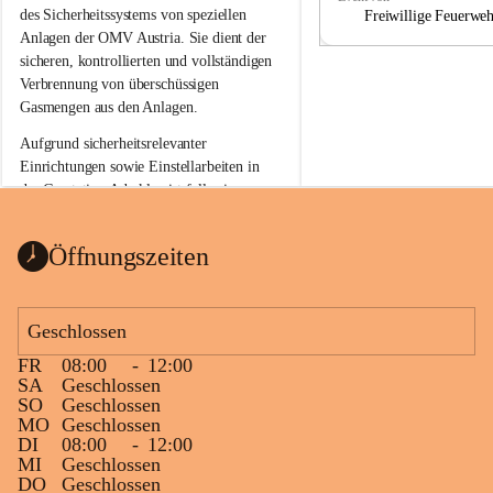
a
a
des Sicherheitssystems von speziellen 
Freiwillige Feuerwe
Anlagen der OMV Austria. Sie dient der 
sicheren, kontrollierten und vollständigen 
Verbrennung von überschüssigen 
Gasmengen aus den Anlagen.
Aufgrund sicherheitsrelevanter 
Einrichtungen sowie Einstellarbeiten in 
der Gasstation Aderklaa ist fallweise 
sichtbarerer Flammenschein an der 
Fackelanlage zu beobachten. In den 
Öffnungszeiten
kommenden Tagen und Wochen wird 
diese gut kontrollierte Flamme sichtbar 
sein.
Geschlossen
Die OMV Austria ist bemüht, für die 
FR
08:00
-
12:00
Bevölkerung ungewohnte, jedoch 
SA
Geschlossen
technisch notwendige Betriebszustände so 
SO
Geschlossen
kurz wie möglich zu halten.
MO
Geschlossen
DI
08:00
-
12:00
Wir bitten daher die umliegende 
MI
Geschlossen
Bevölkerung um Verständnis.
DO
Geschlossen