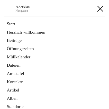
Aderklaa
Navigation
Aderklaa
Start
Herzlich willkommen
Bürgerservice
Beiträge
6 Schnellzugriffe
Öffnungszeiten
Gemeinde
3 Schnellzugriffe
Müllkalender
Dateien
+4
Amtstafel
Kontakte
Artikel
Alben
Hauptadresse
Standorte