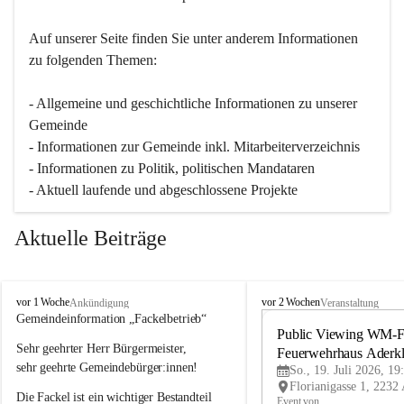
Auf unserer Seite finden Sie un­ter an­de­rem Informationen 
zu folgenden Themen:
- Allgemeine und geschichtliche Informationen zu unserer 
Gemeinde
- Informationen zur Gemeinde inkl. Mitarbeiterverzeichnis
- Informationen zu Politik, politischen Mandataren
- Aktuell laufende und abgeschlossene Projekte
Aktuelle Beiträge
A
A
vor 1 Woche
vor 2 Wochen
Ankündigung
Veranstaltung
d
d
Gemeindeinformation „Fackelbetrieb“
e
e
Public Viewing WM-Fi
Sehr geehrter Herr Bürgermeister,
r
r
Feuerwehrhaus Aderk
k
k
sehr geehrte Gemeindebürger:innen!
So., 19. Juli 2026, 19
l
l
Die Fackel ist ein wichtiger Bestandteil 
a
a
Event von