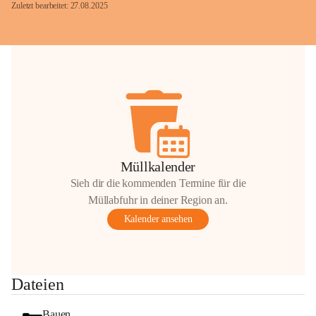
Zuletzt bearbeitet: 27.08.2025
Glück Auf!
OMV Austria Exploration & Production 
GmbH
Anrainerservice
0800 240140
E-Mail: 
anrainer-service@omv.com
Müllkalender
Bei Fragen, Anliegen oder Beschwerden.
Sieh dir die kommenden Termine für die
Müllabfuhr in deiner Region an.
Kalender ansehen
Sehr geehrte Damen und Herren!
Dateien
Die OMV wird im Zuge von 
Wartungsarbeiten
Bauen