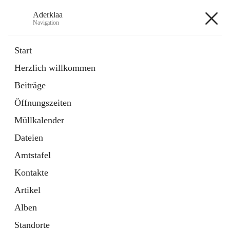
Aderklaa
Navigation
Aderklaa
Start
Herzlich willkommen
Bürgerservice
Beiträge
6 Schnellzugriffe
Öffnungszeiten
Gemeinde
3 Schnellzugriffe
Müllkalender
Dateien
+4
Amtstafel
Kontakte
Artikel
Alben
Hauptadresse
Standorte