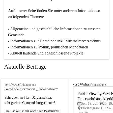
Auf unserer Seite finden Sie un­ter an­de­rem Informationen 
zu folgenden Themen:
- Allgemeine und geschichtliche Informationen zu unserer 
Gemeinde
- Informationen zur Gemeinde inkl. Mitarbeiterverzeichnis
- Informationen zu Politik, politischen Mandataren
- Aktuell laufende und abgeschlossene Projekte
Aktuelle Beiträge
A
A
vor 1 Woche
vor 2 Wochen
Ankündigung
Veranstaltung
d
d
Gemeindeinformation „Fackelbetrieb“
e
e
Public Viewing WM-Fi
Sehr geehrter Herr Bürgermeister,
r
r
Feuerwehrhaus Aderk
k
k
sehr geehrte Gemeindebürger:innen!
So., 19. Juli 2026, 19
l
l
Die Fackel ist ein wichtiger Bestandteil 
a
a
Event von