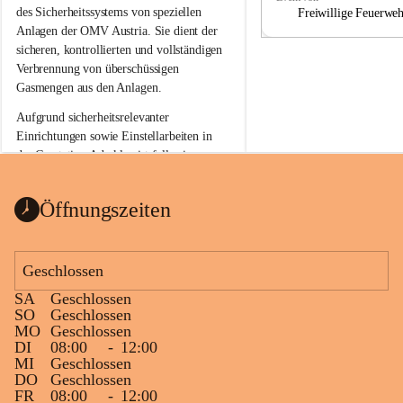
a
a
des Sicherheitssystems von speziellen 
Freiwillige Feuerwe
Anlagen der OMV Austria. Sie dient der 
sicheren, kontrollierten und vollständigen 
Verbrennung von überschüssigen 
Gasmengen aus den Anlagen.
Aufgrund sicherheitsrelevanter 
Einrichtungen sowie Einstellarbeiten in 
der Gasstation Aderklaa ist fallweise 
sichtbarerer Flammenschein an der 
Fackelanlage zu beobachten. In den 
Öffnungszeiten
kommenden Tagen und Wochen wird 
diese gut kontrollierte Flamme sichtbar 
sein.
Geschlossen
Die OMV Austria ist bemüht, für die 
SA
Geschlossen
Bevölkerung ungewohnte, jedoch 
SO
Geschlossen
technisch notwendige Betriebszustände so 
MO
Geschlossen
kurz wie möglich zu halten.
DI
08:00
-
12:00
MI
Geschlossen
Wir bitten daher die umliegende 
DO
Geschlossen
Bevölkerung um Verständnis.
FR
08:00
-
12:00