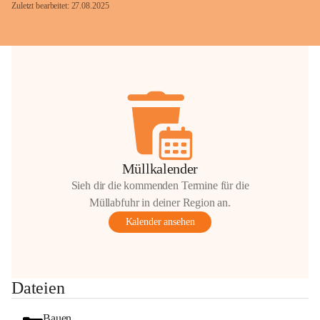
Zuletzt bearbeitet: 27.08.2025
Glück Auf!
OMV Austria Exploration & Production 
GmbH
Anrainerservice
0800 240140
E-Mail: 
anrainer-service@omv.com
Müllkalender
Bei Fragen, Anliegen oder Beschwerden.
Sieh dir die kommenden Termine für die
Müllabfuhr in deiner Region an.
Kalender ansehen
Sehr geehrte Damen und Herren!
Dateien
Die OMV wird im Zuge von 
Wartungsarbeiten
Bauen