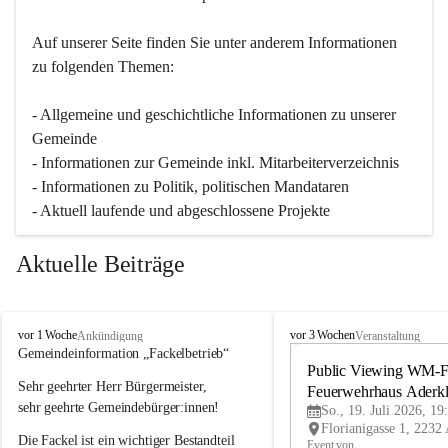
Auf unserer Seite finden Sie un­ter an­de­rem Informationen 
zu folgenden Themen:
- Allgemeine und geschichtliche Informationen zu unserer 
Gemeinde
- Informationen zur Gemeinde inkl. Mitarbeiterverzeichnis
- Informationen zu Politik, politischen Mandataren
- Aktuell laufende und abgeschlossene Projekte
Aktuelle Beiträge
A
A
vor 1 Woche
vor 3 Wochen
Ankündigung
Veranstaltung
d
d
Gemeindeinformation „Fackelbetrieb“
e
e
Public Viewing WM-Fi
Sehr geehrter Herr Bürgermeister,
r
r
Feuerwehrhaus Aderk
k
k
sehr geehrte Gemeindebürger:innen!
So., 19. Juli 2026, 19
l
l
Die Fackel ist ein wichtiger Bestandteil 
a
a
Event von