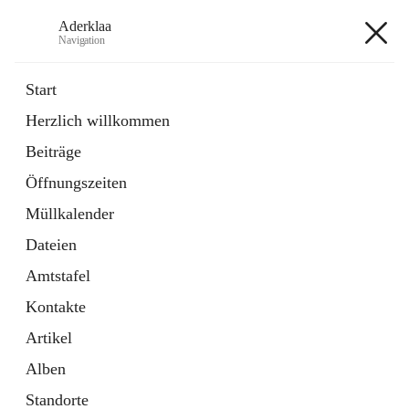
Aderklaa
Navigation
Aderklaa
Start
Herzlich willkommen
Bürgerservice
Beiträge
6 Schnellzugriffe
Öffnungszeiten
Gemeinde
3 Schnellzugriffe
Müllkalender
Dateien
+4
Amtstafel
Kontakte
Artikel
Alben
Hauptadresse
Standorte