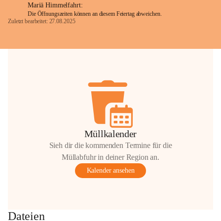
Mariä Himmelfahrt:
Die Öffnungszeiten können an diesem Feiertag abweichen.
Zuletzt bearbeitet: 27.08.2025
Glück Auf!
OMV Austria Exploration & Production 
GmbH
Anrainerservice
0800 240140
E-Mail: 
anrainer-service@omv.com
Bei Fragen, Anliegen oder Beschwerden.
Müllkalender
Sieh dir die kommenden Termine für die
Müllabfuhr in deiner Region an.
Kalender ansehen
Sehr geehrte Damen und Herren!
Die OMV wird im Zuge von 
Dateien
Wartungsarbeiten