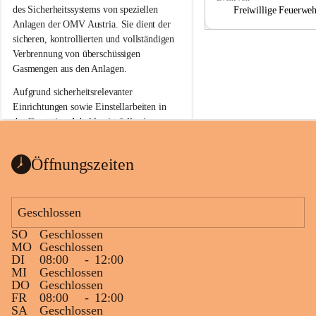
a
a
des Sicherheitssystems von speziellen 
Freiwillige Feuerwe
Anlagen der OMV Austria. Sie dient der 
sicheren, kontrollierten und vollständigen 
Verbrennung von überschüssigen 
Gasmengen aus den Anlagen.
Aufgrund sicherheitsrelevanter 
Einrichtungen sowie Einstellarbeiten in 
der Gasstation Aderklaa ist fallweise 
sichtbarerer Flammenschein an der 
Fackelanlage zu beobachten. In den 
Öffnungszeiten
kommenden Tagen und Wochen wird 
diese gut kontrollierte Flamme sichtbar 
sein.
Geschlossen
Die OMV Austria ist bemüht, für die 
SO
Geschlossen
Bevölkerung ungewohnte, jedoch 
MO
Geschlossen
technisch notwendige Betriebszustände so 
DI
08:00
-
12:00
kurz wie möglich zu halten.
MI
Geschlossen
DO
Geschlossen
Wir bitten daher die umliegende 
FR
08:00
-
12:00
Bevölkerung um Verständnis.
SA
Geschlossen