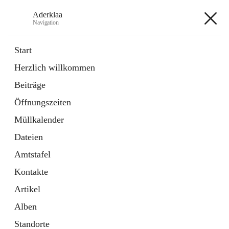
Aderklaa
Navigation
Aderklaa
Start
Herzlich willkommen
Bürgerservice
Beiträge
6 Schnellzugriffe
Öffnungszeiten
Gemeinde
3 Schnellzugriffe
Müllkalender
Dateien
+4
Amtstafel
Kontakte
Artikel
Alben
Hauptadresse
Standorte