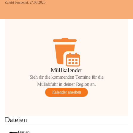
Zuletzt bearbeitet: 27.08.2025
Glück Auf!
OMV Austria Exploration & Production 
GmbH
Anrainerservice
0800 240140
E-Mail: 
anrainer-service@omv.com
Müllkalender
Bei Fragen, Anliegen oder Beschwerden.
Sieh dir die kommenden Termine für die
Müllabfuhr in deiner Region an.
Kalender ansehen
Sehr geehrte Damen und Herren!
Dateien
Die OMV wird im Zuge von 
Wartungsarbeiten
Bauen