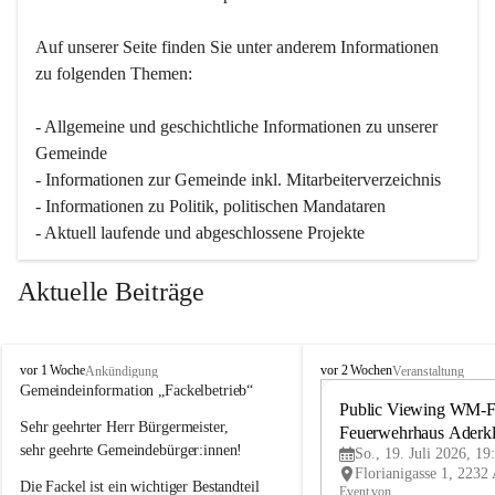
Auf unserer Seite finden Sie un­ter an­de­rem Informationen 
zu folgenden Themen:
- Allgemeine und geschichtliche Informationen zu unserer 
Gemeinde
- Informationen zur Gemeinde inkl. Mitarbeiterverzeichnis
- Informationen zu Politik, politischen Mandataren
- Aktuell laufende und abgeschlossene Projekte
Aktuelle Beiträge
A
A
vor 1 Woche
vor 2 Wochen
Ankündigung
Veranstaltung
d
d
Gemeindeinformation „Fackelbetrieb“
e
e
Public Viewing WM-Fi
Sehr geehrter Herr Bürgermeister,
r
r
Feuerwehrhaus Aderk
k
k
sehr geehrte Gemeindebürger:innen!
So., 19. Juli 2026, 19
l
l
Die Fackel ist ein wichtiger Bestandteil 
a
a
Event von