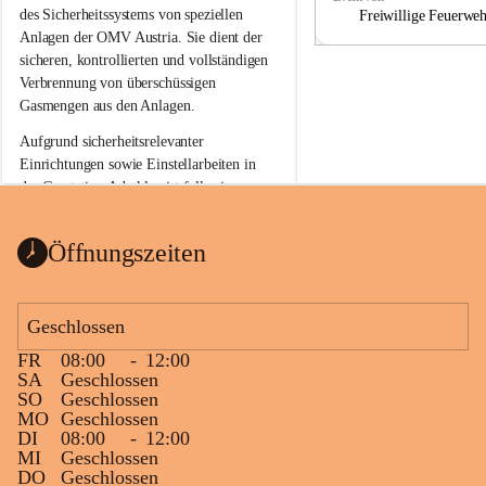
a
a
des Sicherheitssystems von speziellen 
Freiwillige Feuerwe
Anlagen der OMV Austria. Sie dient der 
sicheren, kontrollierten und vollständigen 
Verbrennung von überschüssigen 
Gasmengen aus den Anlagen.
Aufgrund sicherheitsrelevanter 
Einrichtungen sowie Einstellarbeiten in 
der Gasstation Aderklaa ist fallweise 
sichtbarerer Flammenschein an der 
Fackelanlage zu beobachten. In den 
Öffnungszeiten
kommenden Tagen und Wochen wird 
diese gut kontrollierte Flamme sichtbar 
sein.
Geschlossen
Die OMV Austria ist bemüht, für die 
FR
08:00
-
12:00
Bevölkerung ungewohnte, jedoch 
SA
Geschlossen
technisch notwendige Betriebszustände so 
SO
Geschlossen
kurz wie möglich zu halten.
MO
Geschlossen
DI
08:00
-
12:00
Wir bitten daher die umliegende 
MI
Geschlossen
Bevölkerung um Verständnis.
DO
Geschlossen