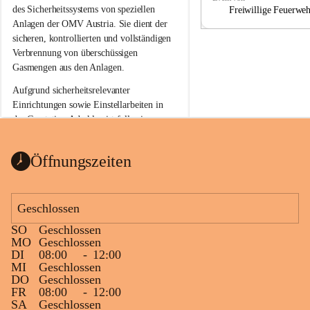
a
a
des Sicherheitssystems von speziellen 
Freiwillige Feuerwe
Anlagen der OMV Austria. Sie dient der 
sicheren, kontrollierten und vollständigen 
Verbrennung von überschüssigen 
Gasmengen aus den Anlagen.
Aufgrund sicherheitsrelevanter 
Einrichtungen sowie Einstellarbeiten in 
der Gasstation Aderklaa ist fallweise 
sichtbarerer Flammenschein an der 
Fackelanlage zu beobachten. In den 
Öffnungszeiten
kommenden Tagen und Wochen wird 
diese gut kontrollierte Flamme sichtbar 
sein.
Geschlossen
Die OMV Austria ist bemüht, für die 
SO
Geschlossen
Bevölkerung ungewohnte, jedoch 
MO
Geschlossen
technisch notwendige Betriebszustände so 
DI
08:00
-
12:00
kurz wie möglich zu halten.
MI
Geschlossen
DO
Geschlossen
Wir bitten daher die umliegende 
FR
08:00
-
12:00
Bevölkerung um Verständnis.
SA
Geschlossen