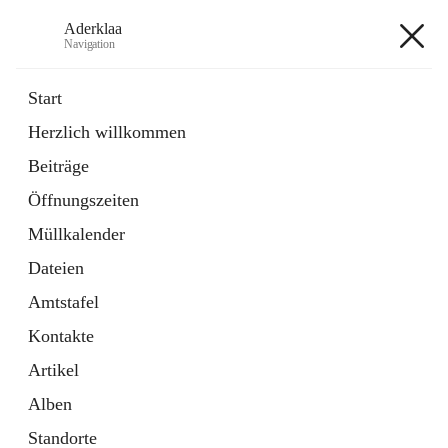
Aderklaa
Navigation
Aderklaa
Start
Herzlich willkommen
Bürgerservice
Beiträge
6 Schnellzugriffe
Öffnungszeiten
Gemeinde
3 Schnellzugriffe
Müllkalender
Dateien
+4
Amtstafel
Kontakte
Artikel
Alben
Hauptadresse
Standorte