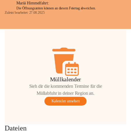
Mariä Himmelfahrt:
Die Öffnungszeiten können an diesem Feiertag abweichen.
Zuletzt bearbeitet: 27.08.2025
Glück Auf!
OMV Austria Exploration & Production 
GmbH
Anrainerservice
0800 240140
E-Mail: 
anrainer-service@omv.com
Bei Fragen, Anliegen oder Beschwerden.
Müllkalender
Sieh dir die kommenden Termine für die
Müllabfuhr in deiner Region an.
Kalender ansehen
Sehr geehrte Damen und Herren!
Die OMV wird im Zuge von 
Dateien
Wartungsarbeiten