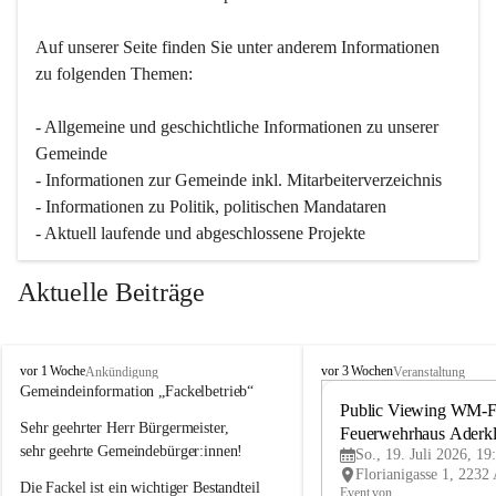
Auf unserer Seite finden Sie un­ter an­de­rem Informationen 
zu folgenden Themen:
- Allgemeine und geschichtliche Informationen zu unserer 
Gemeinde
- Informationen zur Gemeinde inkl. Mitarbeiterverzeichnis
- Informationen zu Politik, politischen Mandataren
- Aktuell laufende und abgeschlossene Projekte
Aktuelle Beiträge
A
A
vor 1 Woche
vor 3 Wochen
Ankündigung
Veranstaltung
d
d
Gemeindeinformation „Fackelbetrieb“
e
e
Public Viewing WM-Fi
Sehr geehrter Herr Bürgermeister,
r
r
Feuerwehrhaus Aderk
k
k
sehr geehrte Gemeindebürger:innen!
So., 19. Juli 2026, 19
l
l
Die Fackel ist ein wichtiger Bestandteil 
a
a
Event von