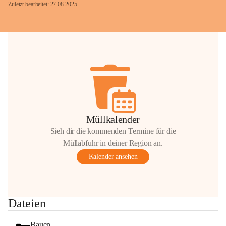
Zuletzt bearbeitet: 27.08.2025
Glück Auf!
OMV Austria Exploration & Production 
GmbH
Anrainerservice
0800 240140
E-Mail: 
anrainer-service@omv.com
Müllkalender
Bei Fragen, Anliegen oder Beschwerden.
Sieh dir die kommenden Termine für die
Müllabfuhr in deiner Region an.
Kalender ansehen
Sehr geehrte Damen und Herren!
Dateien
Die OMV wird im Zuge von 
Wartungsarbeiten
Bauen