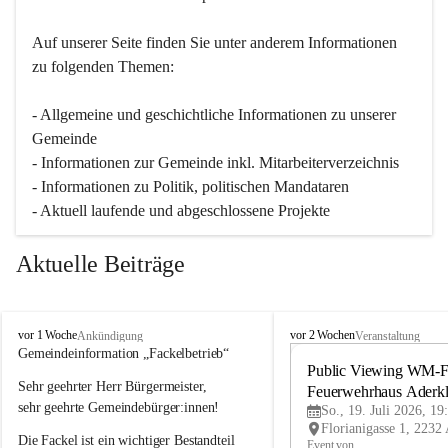
Auf unserer Seite finden Sie un­ter an­de­rem Informationen 
zu folgenden Themen:
- Allgemeine und geschichtliche Informationen zu unserer 
Gemeinde
- Informationen zur Gemeinde inkl. Mitarbeiterverzeichnis
- Informationen zu Politik, politischen Mandataren
- Aktuell laufende und abgeschlossene Projekte
Aktuelle Beiträge
A
A
vor 1 Woche
vor 2 Wochen
Ankündigung
Veranstaltung
d
d
Gemeindeinformation „Fackelbetrieb“
e
e
Public Viewing WM-Fi
Sehr geehrter Herr Bürgermeister,
r
r
Feuerwehrhaus Aderk
k
k
sehr geehrte Gemeindebürger:innen!
So., 19. Juli 2026, 19
l
l
Die Fackel ist ein wichtiger Bestandteil 
a
a
Event von