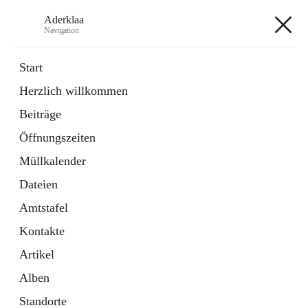
Aderklaa
Navigation
Aderklaa
Start
Herzlich willkommen
Bürgerservice
Beiträge
6 Schnellzugriffe
Öffnungszeiten
Gemeinde
3 Schnellzugriffe
Müllkalender
Dateien
+4
Amtstafel
Kontakte
Artikel
Alben
Hauptadresse
Standorte