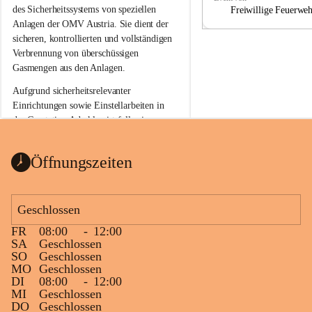
a
a
des Sicherheitssystems von speziellen 
Freiwillige Feuerwe
Anlagen der OMV Austria. Sie dient der 
sicheren, kontrollierten und vollständigen 
Verbrennung von überschüssigen 
Gasmengen aus den Anlagen.
Aufgrund sicherheitsrelevanter 
Einrichtungen sowie Einstellarbeiten in 
der Gasstation Aderklaa ist fallweise 
sichtbarerer Flammenschein an der 
Fackelanlage zu beobachten. In den 
Öffnungszeiten
kommenden Tagen und Wochen wird 
diese gut kontrollierte Flamme sichtbar 
sein.
Geschlossen
Die OMV Austria ist bemüht, für die 
FR
08:00
-
12:00
Bevölkerung ungewohnte, jedoch 
SA
Geschlossen
technisch notwendige Betriebszustände so 
SO
Geschlossen
kurz wie möglich zu halten.
MO
Geschlossen
DI
08:00
-
12:00
Wir bitten daher die umliegende 
MI
Geschlossen
Bevölkerung um Verständnis.
DO
Geschlossen