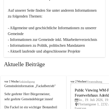
Auf unserer Seite finden Sie un­ter an­de­rem Informationen 
zu folgenden Themen:
- Allgemeine und geschichtliche Informationen zu unserer 
Gemeinde
- Informationen zur Gemeinde inkl. Mitarbeiterverzeichnis
- Informationen zu Politik, politischen Mandataren
- Aktuell laufende und abgeschlossene Projekte
Aktuelle Beiträge
A
A
vor 1 Woche
vor 2 Wochen
Ankündigung
Veranstaltung
d
d
Gemeindeinformation „Fackelbetrieb“
e
e
Public Viewing WM-Fi
Sehr geehrter Herr Bürgermeister,
r
r
Feuerwehrhaus Aderk
k
k
sehr geehrte Gemeindebürger:innen!
So., 19. Juli 2026, 19
l
l
Die Fackel ist ein wichtiger Bestandteil 
a
a
Event von