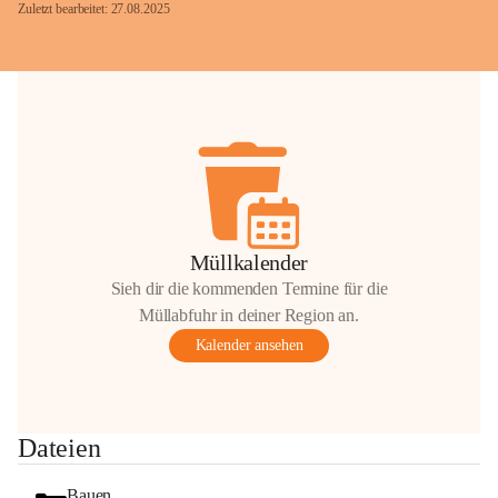
Zuletzt bearbeitet: 27.08.2025
Glück Auf!
OMV Austria Exploration & Production 
GmbH
Anrainerservice
0800 240140
E-Mail: 
anrainer-service@omv.com
Müllkalender
Bei Fragen, Anliegen oder Beschwerden.
Sieh dir die kommenden Termine für die
Müllabfuhr in deiner Region an.
Kalender ansehen
Sehr geehrte Damen und Herren!
Dateien
Die OMV wird im Zuge von 
Wartungsarbeiten
Bauen