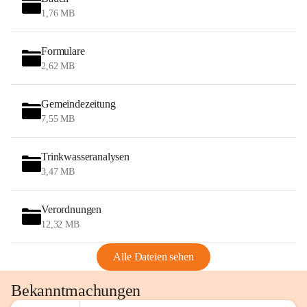
1,76 MB
am Montag, 10. August 2026 auf der 
Station ADERKLAA Gas abfackeln.
Formulare
Es kann zu Geräuschbildung und 
2,62 MB
Flammenerscheinungen kommen.
Mitarbeiter der OMV sind vor Ort und 
Gemeindezeitung
haben alle Sicherheitsvorkehrungen 
7,55 MB
getroffen.
Danke für Ihr Verständnis.
Trinkwasseranalysen
3,47 MB
Alarmdienst
OMV AustriaExploration & Production 
Verordnungen
GmbH
Protteser Straße 40
12,32 MB
2230 Gänserndorf 
Austria
Alle Dateien sehen
Tel. +43 1 404 40 - 327 15
Fax +43 1 404 40 - 390 27 
Bekanntmachungen
Mailto: 
omv.alarmdienst@kontraktor.at