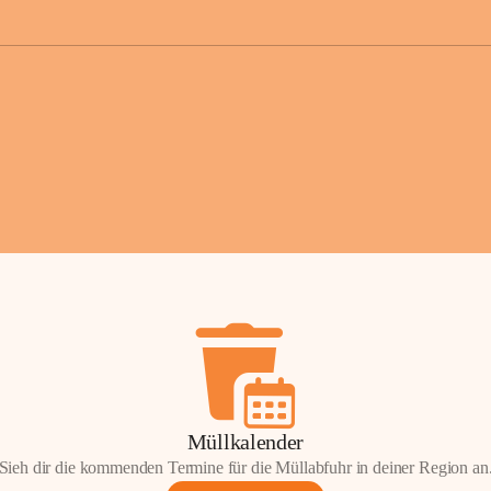
der Gemei
Sollten Sie
erhalten od
Mail tatsä
stammt, kon
Gemeindeam
für Sie.
Vielen Dan
Ihre Mithil
Bernhard 
Bürgermeis
Müllkalender
Sieh dir die kommenden Termine für die Müllabfuhr in deiner Region an