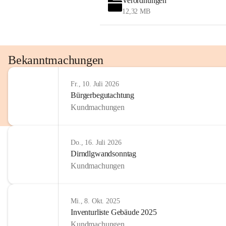
Verordnungen
OMV AustriaExploration & Production 
12,32 MB
GmbH
Protteser Straße 40
2230 Gänserndorf 
Austria
Tel. +43 1 404 40 - 327 15
Bekanntmachungen
Fax +43 1 404 40 - 390 27 
Mailto: 
omv.alarmdienst@kontraktor.at
Fr., 10. Juli 2026
http://www.omv.com
Bürgerbegutachtung
Kundmachungen
Do., 16. Juli 2026
Dirndlgwandsonntag
Kundmachungen
Mi., 8. Okt. 2025
Inventurliste Gebäude 2025
Kundmachungen