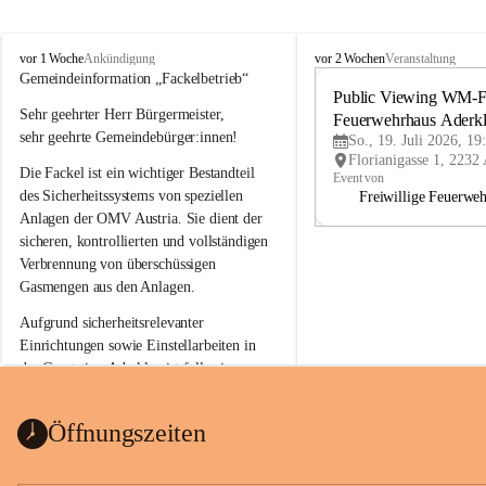
A
A
vor 1 Woche
vor 2 Wochen
Ankündigung
Veranstaltung
d
d
Gemeindeinformation „Fackelbetrieb“
e
e
Public Viewing WM-Fi
Sehr geehrter Herr Bürgermeister,
r
r
Feuerwehrhaus Aderk
k
k
sehr geehrte Gemeindebürger:innen!
So., 19. Juli 2026, 19
l
l
Die Fackel ist ein wichtiger Bestandteil 
a
a
Event von
a
a
des Sicherheitssystems von speziellen 
Freiwillige Feuerwe
Anlagen der OMV Austria. Sie dient der 
sicheren, kontrollierten und vollständigen 
Verbrennung von überschüssigen 
Gasmengen aus den Anlagen.
Aufgrund sicherheitsrelevanter 
Einrichtungen sowie Einstellarbeiten in 
der Gasstation Aderklaa ist fallweise 
sichtbarerer Flammenschein an der 
Fackelanlage zu beobachten. In den 
Öffnungszeiten
kommenden Tagen und Wochen wird 
diese gut kontrollierte Flamme sichtbar 
sein.