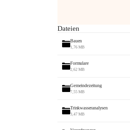
Sehr geehrte Damen und Herren!
Dateien
Die OMV wird im Zuge von 
Bauen
Wartungsarbeiten
1,76 MB
am Montag, 10. August 2026 auf der 
Formulare
Station ADERKLAA Gas abfackeln.
2,62 MB
Es kann zu Geräuschbildung und 
Flammenerscheinungen kommen.
Gemeindezeitung
Mitarbeiter der OMV sind vor Ort und 
7,55 MB
haben alle Sicherheitsvorkehrungen 
getroffen.
Trinkwasseranalysen
Danke für Ihr Verständnis.
3,47 MB
Alarmdienst