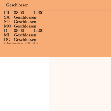
Geschlossen
Die OMV Austria ist bemüht, für die 
FR
08:00
-
12:00
Bevölkerung ungewohnte, jedoch 
SA
Geschlossen
technisch notwendige Betriebszustände so 
SO
Geschlossen
kurz wie möglich zu halten.
MO
Geschlossen
DI
08:00
-
12:00
Wir bitten daher die umliegende 
MI
Geschlossen
Bevölkerung um Verständnis.
DO
Geschlossen
Zuletzt bearbeitet: 27.08.2025
Glück Auf!
OMV Austria Exploration & Production 
GmbH
Anrainerservice
0800 240140
E-Mail: 
anrainer-service@omv.com
Bei Fragen, Anliegen oder Beschwerden.