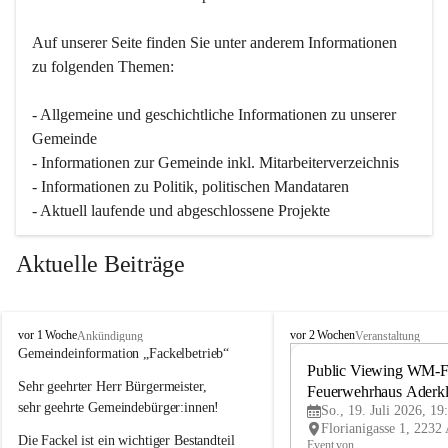
Auf unserer Seite finden Sie un­ter an­de­rem Informationen 
zu folgenden Themen:
- Allgemeine und geschichtliche Informationen zu unserer 
Gemeinde
- Informationen zur Gemeinde inkl. Mitarbeiterverzeichnis
- Informationen zu Politik, politischen Mandataren
- Aktuell laufende und abgeschlossene Projekte
Aktuelle Beiträge
A
A
vor 1 Woche
vor 2 Wochen
Ankündigung
Veranstaltung
d
d
Gemeindeinformation „Fackelbetrieb“
e
e
Public Viewing WM-Fi
Sehr geehrter Herr Bürgermeister,
r
r
Feuerwehrhaus Aderk
k
k
sehr geehrte Gemeindebürger:innen!
So., 19. Juli 2026, 19
l
l
Die Fackel ist ein wichtiger Bestandteil 
a
a
Event von