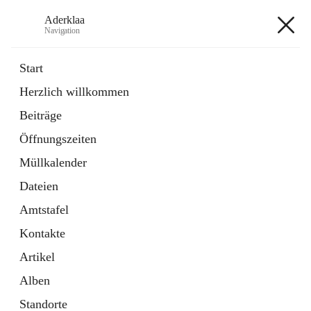
Aderklaa
Navigation
Aderklaa
Start
Herzlich willkommen
Bürgerservice
Beiträge
6 Schnellzugriffe
Öffnungszeiten
Gemeinde
3 Schnellzugriffe
Müllkalender
Dateien
+4
Amtstafel
Kontakte
Artikel
Alben
Hauptadresse
Standorte