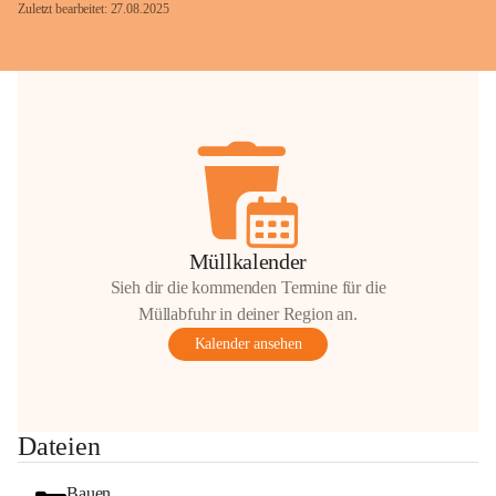
Zuletzt bearbeitet: 27.08.2025
Glück Auf!
OMV Austria Exploration & Production 
GmbH
Anrainerservice
0800 240140
E-Mail: 
anrainer-service@omv.com
Müllkalender
Bei Fragen, Anliegen oder Beschwerden.
Sieh dir die kommenden Termine für die
Müllabfuhr in deiner Region an.
Kalender ansehen
Sehr geehrte Damen und Herren!
Dateien
Die OMV wird im Zuge von 
Wartungsarbeiten
Bauen