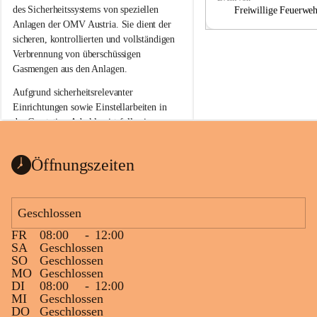
a
a
des Sicherheitssystems von speziellen 
Freiwillige Feuerwe
Anlagen der OMV Austria. Sie dient der 
sicheren, kontrollierten und vollständigen 
Verbrennung von überschüssigen 
Gasmengen aus den Anlagen.
Aufgrund sicherheitsrelevanter 
Einrichtungen sowie Einstellarbeiten in 
der Gasstation Aderklaa ist fallweise 
sichtbarerer Flammenschein an der 
Fackelanlage zu beobachten. In den 
Öffnungszeiten
kommenden Tagen und Wochen wird 
diese gut kontrollierte Flamme sichtbar 
sein.
Geschlossen
Die OMV Austria ist bemüht, für die 
FR
08:00
-
12:00
Bevölkerung ungewohnte, jedoch 
SA
Geschlossen
technisch notwendige Betriebszustände so 
SO
Geschlossen
kurz wie möglich zu halten.
MO
Geschlossen
DI
08:00
-
12:00
Wir bitten daher die umliegende 
MI
Geschlossen
Bevölkerung um Verständnis.
DO
Geschlossen